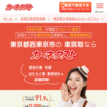
電話で査定する
通話料無料 8:00~22:00
メニュー
ホーム
全国の車買取情報
東京都の車買取ならカーネクスト
東京都西東京市の車買取ならカー
来店不要。
お電話で
スピード査定
全国どこでも
無料引取
減額なし。
買取金額保証
の
なら
東京都西東京市
車買取