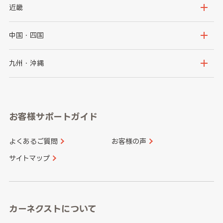
秋田県
山形県
群馬県
埼玉県
新潟県
富山県
近畿
福島県
千葉県
東京都
石川県
福井県
大阪府
兵庫県
中国・四国
神奈川県
山梨県
長野県
京都府
滋賀県
鳥取県
島根県
九州・沖縄
岐阜県
静岡県
奈良県
三重県
岡山県
広島県
福岡県
佐賀県
愛知県
和歌山県
お客様サポートガイド
山口県
徳島県
長崎県
熊本県
よくあるご質問
お客様の声
香川県
愛媛県
大分県
宮崎県
サイトマップ
高知県
鹿児島県
沖縄県
カーネクストについて