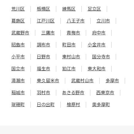
荒川区
板橋区
練馬区
足立区
葛飾区
江戸川区
八王子市
立川市
武蔵野市
三鷹市
青梅市
府中市
昭島市
調布市
町田市
小金井市
小平市
日野市
東村山市
国分寺市
国立市
福生市
狛江市
東大和市
清瀬市
東久留米市
武蔵村山市
多摩市
稲城市
羽村市
あきる野市
西東京市
瑞穂町
日の出町
檜原村
奥多摩町