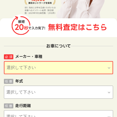
お車について
メーカー・車種
必 須
年式
任 意
走行距離
任 意