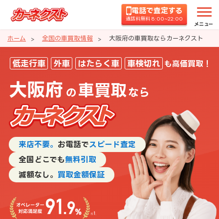
電話で査定する
通話料無料 8:00~22:00
メニュー
ホーム
全国の車買取情報
大阪府の車買取ならカーネクスト
大阪府の車買取ならカーネクスト
低走行車
外車
はたらく車
車検切れ
も高価買取！
大阪府
車買取
の
なら
来店不要。
お電話で
スピード査定
全国どこでも
無料引取
減額なし。
買取金額保証