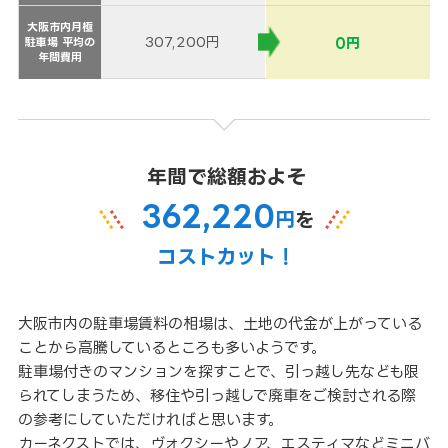
大阪市内月極
大阪市内月極
307,200円
0円
駐車場 平均の
駐車場 平均の
年間費用
年間費用
年間で総額およそ
362,220
円
を
コストカット！
大阪市内の駐車場賃料の相場は、土地の代金が上がっている
ことから高騰しているところも多いようです。
駐車場付きのマンションを探すことで、引っ越し先なども限
られてしまうため、移住や引っ越しで廃車をご検討される際
の参考にしていただければと思います。
カーネクストでは、ヴォクシーやノア、エスティマなどミニバ