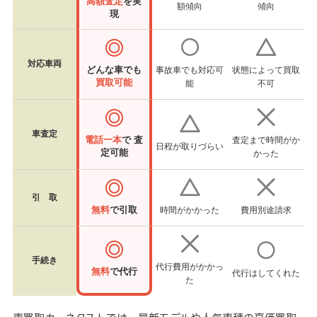
高額査定
を実
額傾向
傾向
現
対応車両
どんな車でも
事故車でも対応可
状態によって買取
買取可能
能
不可
車査定
電話一本
で 査
査定まで時間がか
日程が取りづらい
定可能
かった
引 取
無料
で引取
時間がかかった
費用別途請求
手続き
代行費用がかかっ
無料
で代行
代行はしてくれた
た