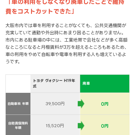
「車の利用をしなくなり廃車したことで維持
費をコストカットできた」
大阪市内では車を利用することがなくても、公共交通機関が
充実していて通勤や外出時にあまり困ることがありません。
市内にある駐車場の中には、工業地帯で会社などが多く高額
なところになると月極賃料が3万を超えるところもあるため、
車の利用をやめて自転車や電車を利用する人も増えているよ
うです。
トヨタ ヴォクシー H19年
廃車
式
39,500円
0円
自動車税 年額
自動車税 年額
自賠責保険料
自賠責保険料
15,520円
0円
年額
年額