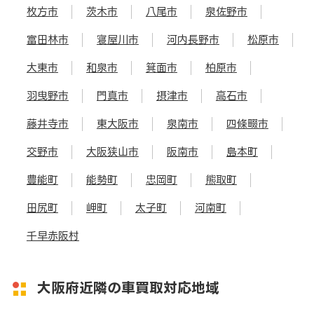
枚方市
茨木市
八尾市
泉佐野市
富田林市
寝屋川市
河内長野市
松原市
大東市
和泉市
箕面市
柏原市
羽曳野市
門真市
摂津市
高石市
藤井寺市
東大阪市
泉南市
四條畷市
交野市
大阪狭山市
阪南市
島本町
豊能町
能勢町
忠岡町
熊取町
田尻町
岬町
太子町
河南町
千早赤阪村
大阪府近隣の車買取対応地域