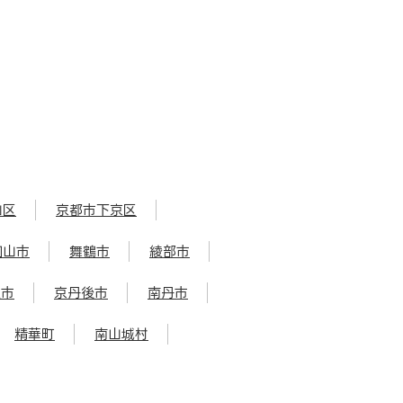
山区
京都市下京区
知山市
舞鶴市
綾部市
辺市
京丹後市
南丹市
精華町
南山城村