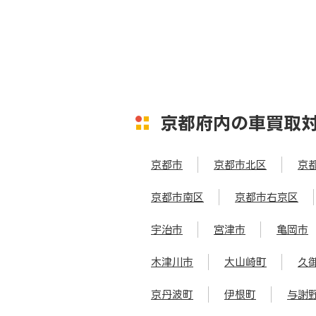
京都府内の車買取
京都市
京都市北区
京
京都市南区
京都市右京区
宇治市
宮津市
亀岡市
木津川市
大山崎町
久
京丹波町
伊根町
与謝