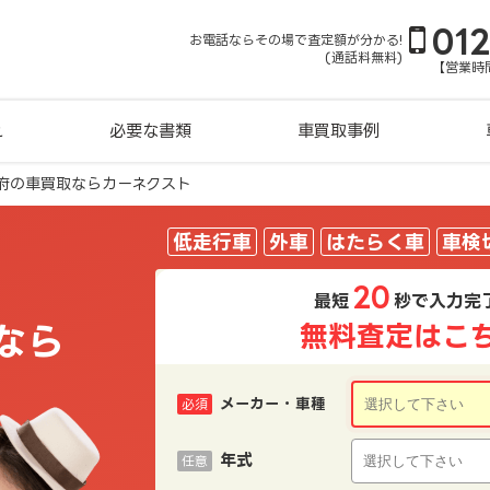
01
お電話ならその場で査定額が分かる!
(通話料無料)
【営業時間
れ
必要な書類
車買取事例
府の車買取ならカーネクスト
低走行車
外車
はたらく車
車検
20
最短
秒で入力完
なら
無料査定はこ
メーカー・車種
必須
年式
任意