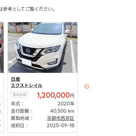
は参考としてご覧ください。
トヨタ
トヨタ
ブレイド
レジアスエース
175,000
580,0
買取金額
買取金額
円
円
年
年式：
2009年
年式：
2
m
走行距離：
275,000 km
走行距離：
154,0
区
買取地域：
亀岡市
買取地域：
8
成約日：
2025-09-09
成約日：
2025-