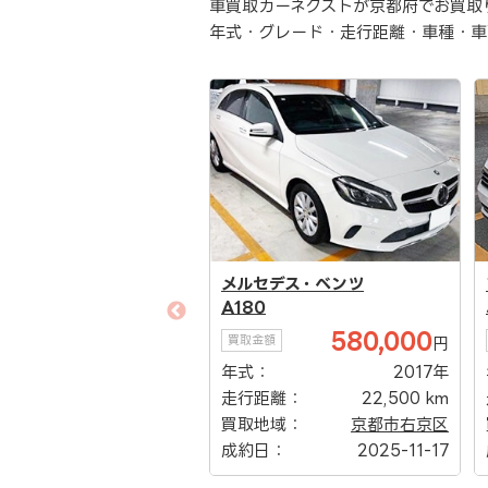
車買取カーネクストが京都府でお買取
年式・グレード・走行距離・車種・車
セデス・ベンツ
フォルクスワーゲン
0
パサート
580,000
300,000
額
買取金額
円
円
：
2017年
年式：
2020年
距離：
22,500 km
走行距離：
110,000 km
地域：
京都市右京区
買取地域：
京都市
日：
2025-11-17
成約日：
2025-11-10