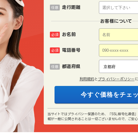
走行距離
任意
お客様について
お名前
必須
電話番号
必須
都道府県
任意
利用規約
と
プライバシーポリシー
当サイトではプライバシー保護のため、「SSL暗号化通信
報が一般に公開されることは一切ございませんので、ご安