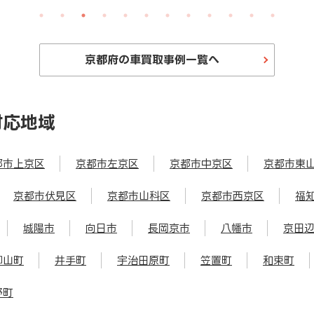
京都府の車買取事例一覧へ
対応地域
都市上京区
京都市左京区
京都市中京区
京都市東
京都市伏見区
京都市山科区
京都市西京区
福
城陽市
向日市
長岡京市
八幡市
京田
御山町
井手町
宇治田原町
笠置町
和束町
野町