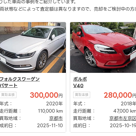
りした車両の事例をご紹介しています。
両状態などによって査定額は異なりますので、売却をご検討中の方
ボルボ
日産
V40
エクストレイル
280,000
1,200,000
買取金額
買取金額
円
年式：
2018年
年式：
2020
走行距離：
47,000 km
走行距離：
40,500 k
買取地域：
京都市左京区
買取地域：
京都市西京
成約日：
2025-10-19
成約日：
2025-09-1