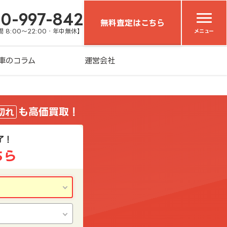
20-997-842
無料査定はこちら
 8:00～22:00・年中無休】
メニュー
車のコラム
運営会社
も高価買取！
切れ
了！
ちら