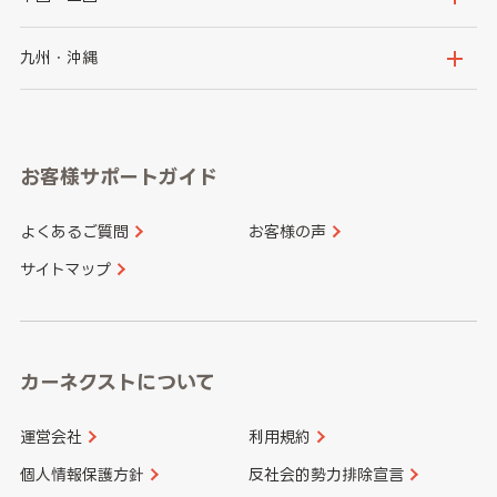
神奈川県
山梨県
長野県
京都府
滋賀県
鳥取県
島根県
九州・沖縄
岐阜県
静岡県
奈良県
三重県
岡山県
広島県
福岡県
佐賀県
愛知県
和歌山県
お客様サポートガイド
山口県
徳島県
長崎県
熊本県
よくあるご質問
お客様の声
香川県
愛媛県
大分県
宮崎県
サイトマップ
高知県
鹿児島県
沖縄県
カーネクストについて
運営会社
利用規約
個人情報保護方針
反社会的勢力排除宣言