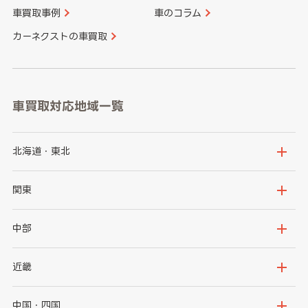
車買取事例
車のコラム
カーネクストの車買取
車買取対応地域一覧
北海道・東北
北海道
青森県
関東
岩手県
宮城県
茨城県
栃木県
中部
秋田県
山形県
群馬県
埼玉県
新潟県
富山県
近畿
福島県
千葉県
東京都
石川県
福井県
大阪府
兵庫県
中国・四国