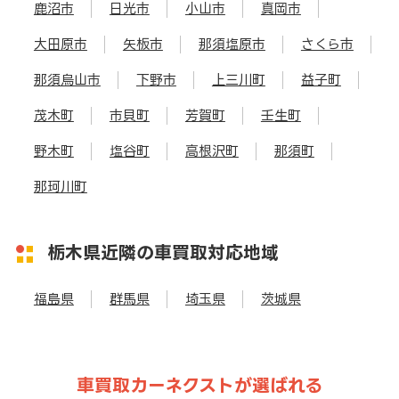
鹿沼市
日光市
小山市
真岡市
大田原市
矢板市
那須塩原市
さくら市
那須烏山市
下野市
上三川町
益子町
茂木町
市貝町
芳賀町
壬生町
野木町
塩谷町
高根沢町
那須町
那珂川町
栃木県近隣の車買取対応地域
福島県
群馬県
埼玉県
茨城県
車買取カーネクストが選ばれる