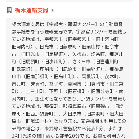
栃木運輸支局
栃木運輸支局は【宇都宮・那須ナンバー】の自動車登
録手続きを行う運輸支局です。宇都宮ナンバーを管轄し
ている地域は、宇都宮市（旧宇都宮市・旧上河内町・
旧河内町）、日光市（旧藤原町・旧栗山村・旧今市
市・旧日光市・旧足尾町）、矢板市、塩谷町、那珂川
町（旧馬頭町・旧小川町）、さくら市（旧喜連川町・
旧氏家町）、鹿沼市（旧鹿沼市・旧粟野町）、那須烏
山市（旧南那須町・旧烏山町）、高根沢町、茂木町、
市貝町、芳賀町、益子町、真岡市（旧真岡市・旧二宮
町）、上三川町、下野市（旧石橋町・旧国分寺町・南
河内町）、壬生町となっており、那須ナンバーを管轄し
ている地域は、那須町、那須塩原市（旧黒磯市・旧塩
原町・旧西那須野町）、大田原市（旧黒羽町・旧大田
原市・旧湯津上村）となります。交通機関を利用しての
来局の場合は、東武線江曾島駅から徒歩5分、または
JR日光線の鶴田駅から徒歩20分です。お車を利用され