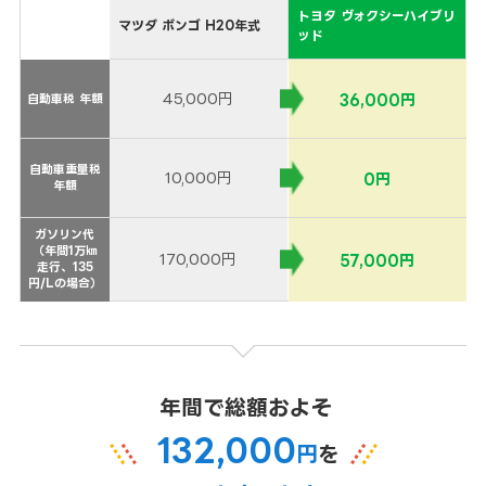
トヨタ ヴォクシーハイブリ
マツダ ボンゴ H20年式
ッド
45,000円
36,000円
自動車税 年額
自動車税 年額
自動車重量税
自動車重量税
10,000円
0円
年額
年額
ガソリン代
ガソリン代
（年間1万㎞
（年間1万㎞
170,000円
57,000円
走行、135
走行、135
円/Lの場合）
円/Lの場合）
年間で総額およそ
132,000
円
を