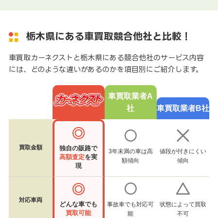
栃木県にある車買取競合他社と比較！
車買取カーネクストと栃木県にある競合他社のサービス内容
には、どのような違いがあるのかを項目別にご紹介します。
車買取業者A
社
車買取業者B社
買取金額
独自の販路で
3年未満の車は高
値段が付きにくい
高額査定
を実
額傾向
傾向
現
対応車両
どんな車でも
事故車でも対応可
状態によって買取
買取可能
能
不可