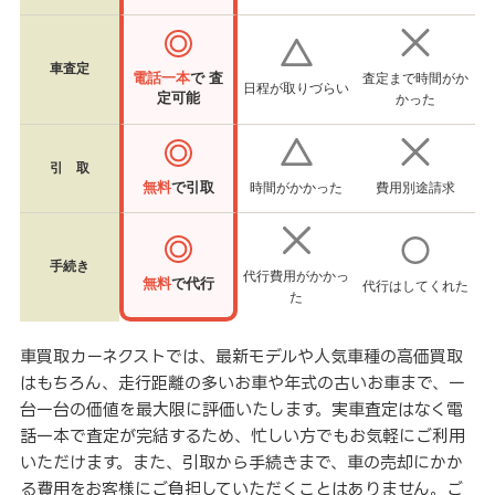
車査定
電話一本
で 査
査定まで時間がか
日程が取りづらい
定可能
かった
引 取
無料
で引取
時間がかかった
費用別途請求
手続き
代行費用がかかっ
無料
で代行
代行はしてくれた
た
車買取カーネクストでは、最新モデルや人気車種の高価買取
はもちろん、走行距離の多いお車や年式の古いお車まで、一
台一台の価値を最大限に評価いたします。実車査定はなく電
話一本で査定が完結するため、忙しい方でもお気軽にご利用
いただけます。また、引取から手続きまで、車の売却にかか
る費用をお客様にご負担していただくことはありません。ご