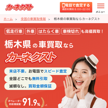
電話で査定する
通話料無料 8:00~22:00
メニュー
ホーム
全国の車買取情報
栃木県の車買取ならカーネクスト
栃木県の車買取ならカーネクスト
低走行車
外車
はたらく車
車検切れ
も高価買取！
栃木県
車買取
の
なら
来店不要。
お電話で
スピード査定
全国どこでも
無料引取
減額なし。
買取金額保証