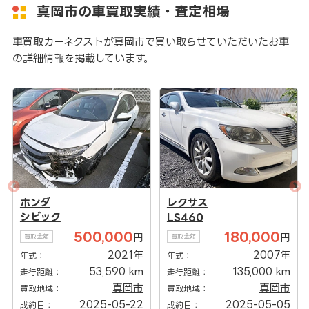
真岡市の車買取実績・査定相場
車買取カーネクストが真岡市で買い取らせていただいたお車
の詳細情報を掲載しています。
ホンダ
レクサス
シビック
LS460
500,000
180,000
円
円
買取金額
買取金額
2021年
2007年
年式：
年式：
53,590 km
135,000 km
走行距離：
走行距離：
真岡市
真岡市
買取地域：
買取地域：
2025-05-22
2025-05-05
成約日：
成約日：