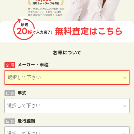
お車について
メーカー・車種
必 須
年式
任 意
走行距離
任 意