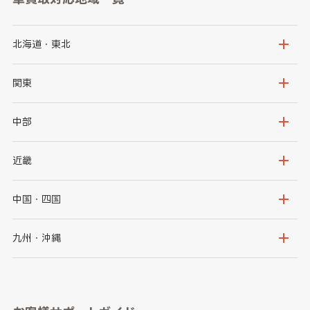
北海道・東北
北海道
青森県
関東
岩手県
宮城県
茨城県
栃木県
中部
秋田県
山形県
群馬県
埼玉県
新潟県
富山県
近畿
福島県
千葉県
東京都
石川県
福井県
大阪府
兵庫県
中国・四国
神奈川県
山梨県
長野県
京都府
滋賀県
鳥取県
島根県
九州・沖縄
岐阜県
静岡県
奈良県
三重県
岡山県
広島県
福岡県
佐賀県
愛知県
和歌山県