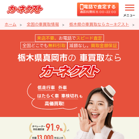
電話で査定する
通話料無料 8:00~22:00
メニュー
ホーム
全国の車買取情報
栃木県の車買取ならカーネクスト
栃木県真岡市の車買取ならカーネ
来店不要。
お電話で
スピード査定
全国どこでも
無料引取
減額なし。
買取金額保証
の
なら
栃木県真岡市
車買取