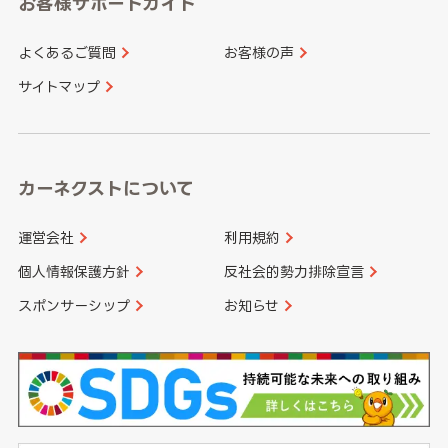
お客様サポートガイド
山口県
徳島県
長崎県
熊本県
よくあるご質問
お客様の声
香川県
愛媛県
大分県
宮崎県
サイトマップ
高知県
鹿児島県
沖縄県
カーネクストについて
運営会社
利用規約
個人情報保護方針
反社会的勢力排除宣言
スポンサーシップ
お知らせ