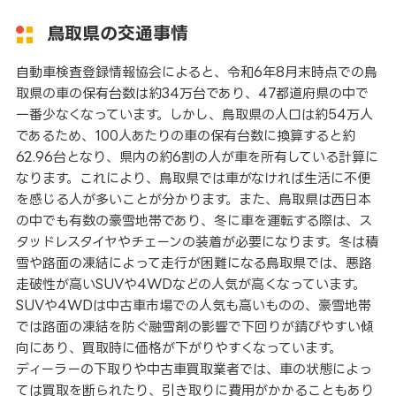
鳥取県の交通事情
自動車検査登録情報協会によると、令和6年8月末時点での鳥
取県の車の保有台数は約34万台であり、47都道府県の中で
一番少なくなっています。しかし、鳥取県の人口は約54万人
であるため、100人あたりの車の保有台数に換算すると約
62.96台となり、県内の約6割の人が車を所有している計算に
なります。これにより、鳥取県では車がなければ生活に不便
を感じる人が多いことが分かります。また、鳥取県は西日本
の中でも有数の豪雪地帯であり、冬に車を運転する際は、ス
タッドレスタイヤやチェーンの装着が必要になります。冬は積
雪や路面の凍結によって走行が困難になる鳥取県では、悪路
走破性が高いSUVや4WDなどの人気が高くなっています。
SUVや4WDは中古車市場での人気も高いものの、豪雪地帯
では路面の凍結を防ぐ融雪剤の影響で下回りが錆びやすい傾
向にあり、買取時に価格が下がりやすくなっています。
ディーラーの下取りや中古車買取業者では、車の状態によっ
ては買取を断られたり、引き取りに費用がかかることもあり