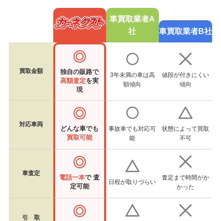
車買取業者A
社
車買取業者B社
買取金額
独自の販路で
3年未満の車は高
値段が付きにくい
高額査定
を実
額傾向
傾向
現
対応車両
どんな車でも
事故車でも対応可
状態によって買取
買取可能
能
不可
車査定
電話一本
で 査
査定まで時間がか
日程が取りづらい
定可能
かった
引 取