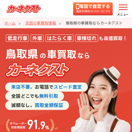
電話で査定する
通話料無料 8:00~22:00
メニュー
ホーム
全国の車買取情報
鳥取県の車買取ならカーネクスト
鳥取県の車買取ならカーネクスト
低走行車
外車
はたらく車
車検切れ
も高価買取！
鳥取県
車買取
の
なら
来店不要。
お電話で
スピード査定
全国どこでも
無料引取
減額なし。
買取金額保証