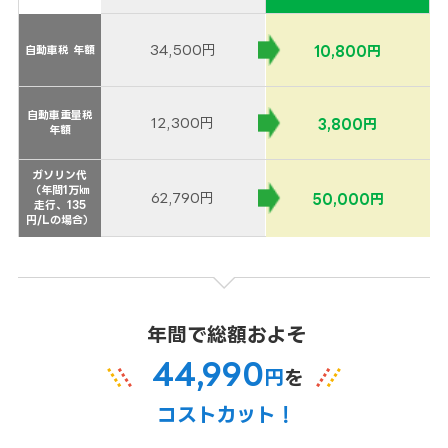
34,500円
10,800円
自動車税 年額
自動車税 年額
自動車重量税
自動車重量税
12,300円
3,800円
年額
年額
ガソリン代
ガソリン代
（年間1万㎞
（年間1万㎞
62,790円
50,000円
走行、135
走行、135
円/Lの場合）
円/Lの場合）
年間で総額およそ
44,990
円
を
コストカット！