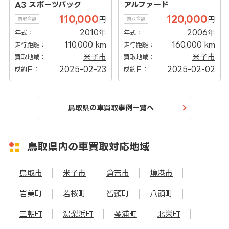
A3 スポーツバック
アルファード
110,000
120,000
円
円
買取金額
買取金額
2010年
2006年
年式：
年式：
110,000 km
160,000 km
走行距離：
走行距離：
米子市
米子市
買取地域：
買取地域：
2025-02-23
2025-02-02
成約日：
成約日：
鳥取県の車買取事例一覧へ
鳥取県内の車買取対応地域
鳥取市
米子市
倉吉市
境港市
岩美町
若桜町
智頭町
八頭町
三朝町
湯梨浜町
琴浦町
北栄町