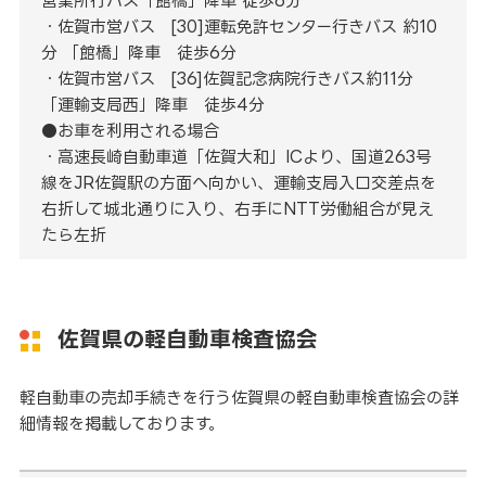
営業所行バス「館橋」降車 徒歩6分
・佐賀市営バス [30]運転免許センター行きバス 約10
分 「館橋」降車 徒歩6分
・佐賀市営バス [36]佐賀記念病院行きバス約11分
「運輸支局西」降車 徒歩4分
●お車を利用される場合
・高速長崎自動車道「佐賀大和」ICより、国道263号
線をJR佐賀駅の方面へ向かい、運輸支局入口交差点を
右折して城北通りに入り、右手にNTT労働組合が見え
たら左折
佐賀県の軽自動車検査協会
軽自動車の売却手続きを行う佐賀県の軽自動車検査協会の詳
細情報を掲載しております。