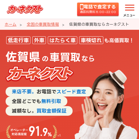
電話で査定する
通話料無料 8:00~22:00
メニュー
ホーム
全国の車買取情報
佐賀県の車買取ならカーネクスト
佐賀県の車買取ならカーネクスト
低走行車
外車
はたらく車
車検切れ
も高価買取！
佐賀県
車買取
の
なら
来店不要。
お電話で
スピード査定
全国どこでも
無料引取
減額なし。
買取金額保証