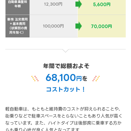
自動車重量税
自動車重量税
12,300円
5,600円
年額
年額
車検 法定費用
車検 法定費用
＋基本費用
＋基本費用
100,000円
70,000円
（状態別の費
（状態別の費
用を除く）
用を除く）
年間で総額およそ
68,100
円
を
コストカット！
軽自動車は、もともと維持費のコストが抑えられることや、
街乗りなどで駐車スペースをとらないこともあり人気が高く
なっています。また、ハイトタイプは後部席に乗車する方か
らも乗り心地が良く人気となってます