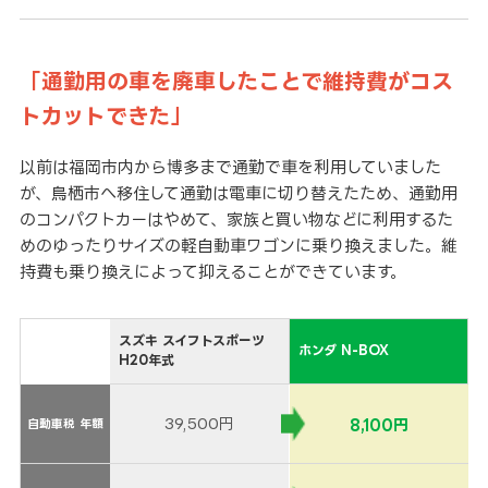
「通勤用の車を廃車したことで維持費がコス
トカットできた」
以前は福岡市内から博多まで通勤で車を利用していました
が、鳥栖市へ移住して通勤は電車に切り替えたため、通勤用
のコンパクトカーはやめて、家族と買い物などに利用するた
めのゆったりサイズの軽自動車ワゴンに乗り換えました。維
持費も乗り換えによって抑えることができています。
スズキ スイフトスポーツ
ホンダ N-BOX
H20年式
39,500円
8,100円
自動車税 年額
自動車税 年額