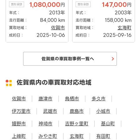
1,080,000
147,000
円
円
買取金額
買取金額
2013年
2003年
年式：
年式：
84,000 km
158,000 km
走行距離：
走行距離：
佐賀市
玄海町
買取地域：
買取地域：
2025-10-06
2025-09-16
成約日：
成約日：
佐賀県の車買取事例一覧へ
佐賀県内の車買取対応地域
佐賀市
唐津市
鳥栖市
多久市
伊万里市
武雄市
鹿島市
小城市
嬉野市
神埼市
吉野ヶ里町
基山町
上峰町
みやき町
玄海町
有田町