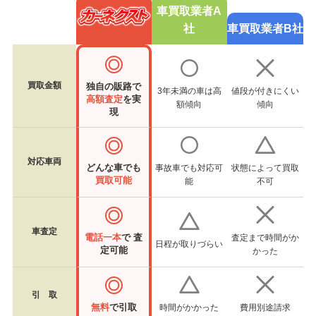
車買取業者A
社
車買取業者B社
買取金額
独自の販路で
3年未満の車は高
値段が付きにくい
高額査定
を実
額傾向
傾向
現
対応車両
どんな車でも
事故車でも対応可
状態によって買取
買取可能
能
不可
車査定
電話一本
で 査
査定まで時間がか
日程が取りづらい
定可能
かった
引 取
無料
で引取
時間がかかった
費用別途請求