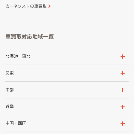
カーネクストの車買取
車買取対応地域一覧
北海道・東北
北海道
青森県
関東
岩手県
宮城県
茨城県
栃木県
中部
秋田県
山形県
群馬県
埼玉県
新潟県
富山県
近畿
福島県
千葉県
東京都
石川県
福井県
大阪府
兵庫県
中国・四国