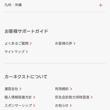
神奈川県
山梨県
長野県
京都府
滋賀県
鳥取県
島根県
九州・沖縄
岐阜県
静岡県
奈良県
三重県
岡山県
広島県
福岡県
佐賀県
愛知県
和歌山県
お客様サポートガイド
山口県
徳島県
長崎県
熊本県
よくあるご質問
お客様の声
香川県
愛媛県
大分県
宮崎県
サイトマップ
高知県
鹿児島県
沖縄県
カーネクストについて
運営会社
利用規約
個人情報保護方針
反社会的勢力排除宣言
スポンサーシップ
お知らせ