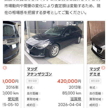
市場動向や需要の変化により査定額は変動するため、現
在の相場感を把握する参考としてご覧ください。
マツダ
マツダ
アテンザワゴン
デミオ
50,000
420,000
円
円
買取金額
買取金額
2016年
2013年
年式：
年式：
40,000 km
85,000 km
走行距離：
走行距離：
愛知県
滋賀県
買取地域：
買取地域：
025-05-10
2026-04-04
成約日：
成約日：