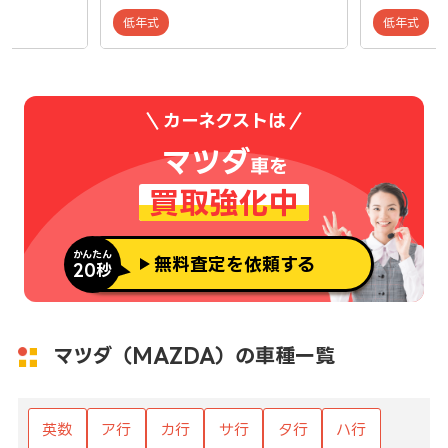
低年式
低年式
カーネクストは
マツダ
車を
買取強化中
かんたん
無料査定を依頼する
20秒
マツダ（MAZDA）の車種一覧
英数
ア行
カ行
サ行
タ行
ハ行