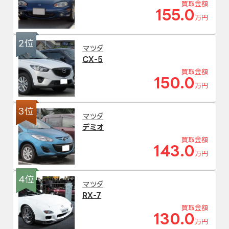
買取金額
155.0
万円
2位
マツダ
CX-5
買取金額
150.0
万円
3位
マツダ
デミオ
買取金額
143.0
万円
4位
マツダ
RX-7
買取金額
130.0
万円