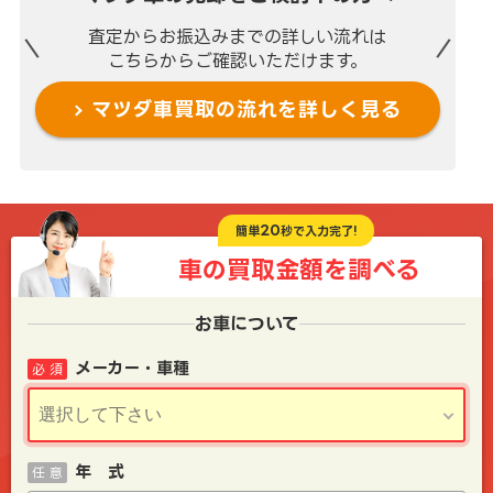
査定からお振込みまでの
詳しい流れは
こちらからご確認いただけます。
マツダ車買取の流れを
詳しく見る
20
簡単
秒で入力完了!
車の買取金額を
調べる
お車について
メーカー・車種
必 須
年 式
任 意