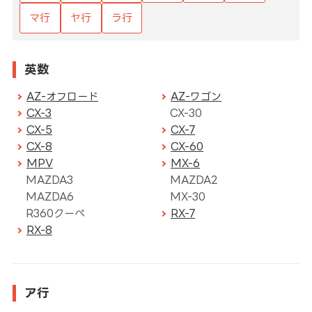
マ行
ヤ行
ラ行
英数
AZ-オフロード
AZ-ワゴン
CX-3
CX-30
CX-5
CX-7
CX-8
CX-60
MPV
MX-6
MAZDA3
MAZDA2
MAZDA6
MX-30
R360クーペ
RX-7
RX-8
ア行