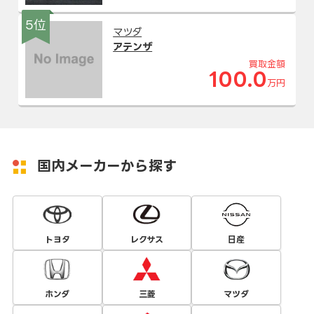
5位
マツダ
アテンザ
買取金額
100.0
万円
国内メーカーから探す
トヨタ
レクサス
日産
ホンダ
三菱
マツダ