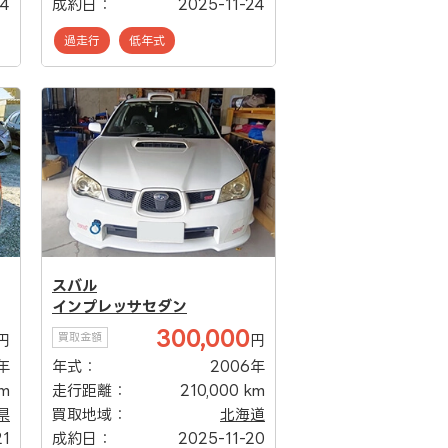
24
成約日：
2025-11-24
過走行
低年式
スバル
インプレッサセダン
300,000
買取金額
円
円
年
年式：
2006年
km
走行距離：
210,000 km
県
買取地域：
北海道
21
成約日：
2025-11-20