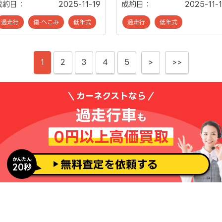
成約日：
2025-11-19
成約日：
2025-11-
過走行
傷·へこみ
低年式
過走行
低年式
1
2
3
4
5
>
>>
カーネクストなら
過走行車
も
0円以上高価買取
かんたん
無料査定を依頼する
20秒