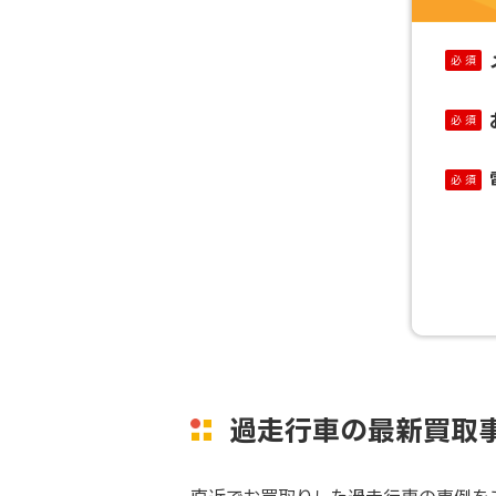
必 須
必 須
必 須
過走行車の最新買取