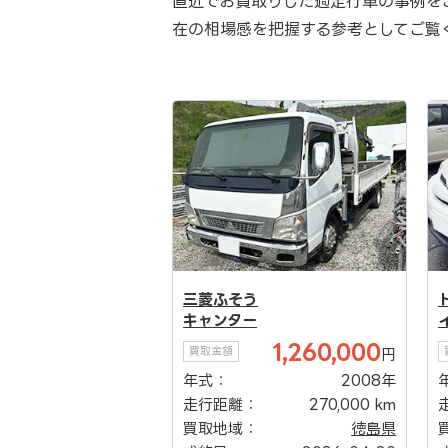
直近でお買取りした過走行車の事例を
在の相場感を把握する参考としてご覧
三菱ふそう
キャンター
1,260,000
買取金額
円
年式：
2008年
走行距離：
270,000 km
買取地域：
徳島県