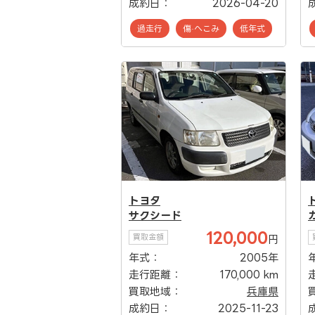
成約日：
2026-04-20
過走行
傷·へこみ
低年式
トヨタ
サクシード
120,000
買取金額
円
年式：
2005年
走行距離：
170,000 km
買取地域：
兵庫県
成約日：
2025-11-23