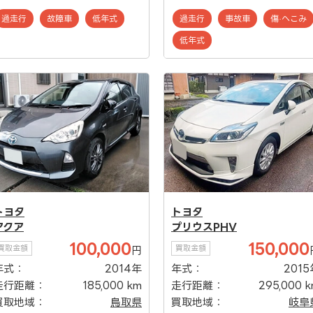
過走行
故障車
低年式
過走行
事故車
傷·へこみ
低年式
トヨタ
トヨタ
アクア
プリウスPHV
100,000
150,000
買取金額
買取金額
円
年式：
2014年
年式：
2015
走行距離：
185,000 km
走行距離：
295,000 
買取地域：
鳥取県
買取地域：
岐阜