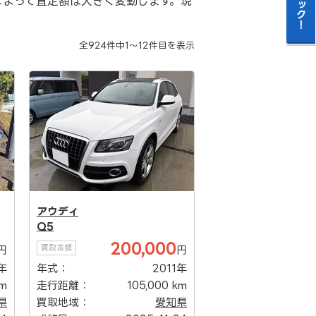
によって査定額は大きく変動します。現
全
924
件中
1～12
件目を表示
アウディ
Q5
200,000
買取金額
円
円
年
年式：
2011年
km
走行距離：
105,000 km
県
買取地域：
愛知県