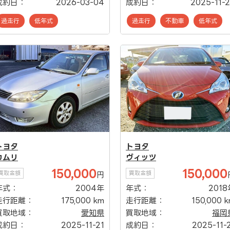
成約日：
2026-03-04
成約日：
2025-11-
過走行
低年式
過走行
不動車
低年式
トヨタ
トヨタ
カムリ
ヴィッツ
150,000
150,000
買取金額
買取金額
円
年式：
2004年
年式：
2018
走行距離：
175,000 km
走行距離：
150,000 
買取地域：
愛知県
買取地域：
福岡
成約日：
2025-11-21
成約日：
2025-11-