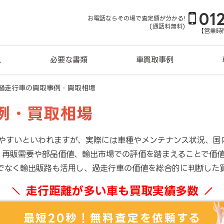
01
お電話ならその場で査定額が分かる!
(通話料無料)
【営業時間
れ
必要な書類
車買取事例
過走行車の買取事例・買取相場
例・買取相場
やすいといわれますが、実際には車種やメンテナンス状況、国
も、再販需要や部品価値、輸出市場での評価を踏まえることで価
でなく輸出販路も活用し、過走行車の価値を総合的に判断した
走行距離が多い車も買取実績多数
最短20秒！無料査定を依頼する