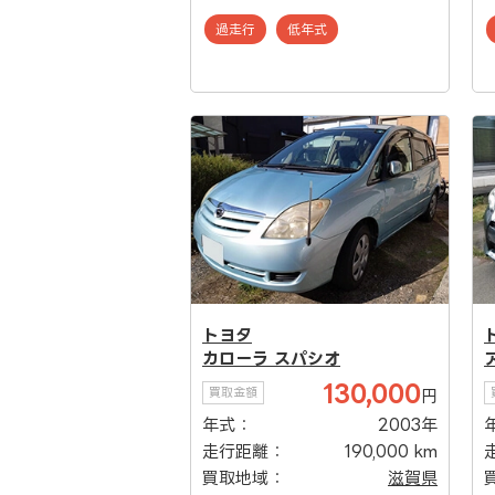
過走行
低年式
トヨタ
カローラ スパシオ
130,000
買取金額
円
年式：
2003年
走行距離：
190,000 km
買取地域：
滋賀県