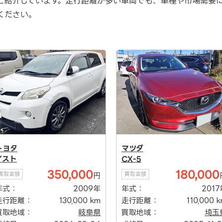
ご紹介しています。走行距離が多い車両でも、車種や市場需要
ください。
トヨタ
マツダ
イスト
CX-5
350,000
180,000
買取金額
買取金額
円
年式：
2009年
年式：
2017
走行距離：
130,000 km
走行距離：
110,000 
買取地域：
岐阜県
買取地域：
埼玉