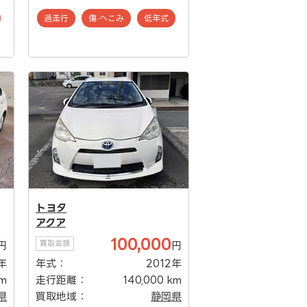
過走行
傷·へこみ
低年式
トヨタ
アクア
100,000
買取金額
円
円
年
年式：
2012年
km
走行距離：
140,000 km
県
買取地域：
静岡県