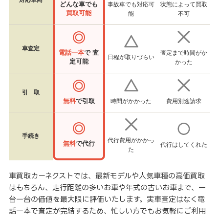
対応車両
どんな車でも
事故車でも対応可
状態によって買取
買取可能
能
不可
車査定
電話一本
で 査
査定まで時間がか
日程が取りづらい
定可能
かった
引 取
無料
で引取
時間がかかった
費用別途請求
手続き
代行費用がかかっ
無料
で代行
代行はしてくれた
た
車買取カーネクストでは、最新モデルや人気車種の高価買取
はもちろん、走行距離の多いお車や年式の古いお車まで、一
台一台の価値を最大限に評価いたします。実車査定はなく電
話一本で査定が完結するため、忙しい方でもお気軽にご利用