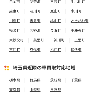
白岡市
伊奈町
三芳町
毛呂山町
越生町
滑川町
嵐山町
小川町
川島町
吉見町
鳩山町
ときがわ町
横瀬町
皆野町
長瀞町
小鹿野町
東秩父村
美里町
神川町
上里町
寄居町
宮代町
杉戸町
松伏町
埼玉県近隣の車買取対応地域
栃木県
群馬県
茨城県
千葉県
東京都
山梨県
長野県