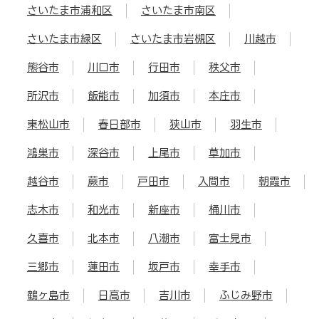
さいたま市浦和区
さいたま市南区
さいたま市緑区
さいたま市岩槻区
川越市
熊谷市
川口市
行田市
秩父市
所沢市
飯能市
加須市
本庄市
東松山市
春日部市
狭山市
羽生市
鴻巣市
深谷市
上尾市
草加市
越谷市
蕨市
戸田市
入間市
朝霞市
志木市
和光市
新座市
桶川市
久喜市
北本市
八潮市
富士見市
三郷市
蓮田市
坂戸市
幸手市
鶴ヶ島市
日高市
吉川市
ふじみ野市