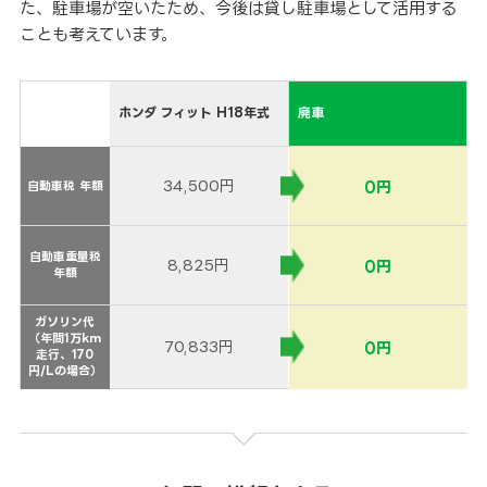
た、駐車場が空いたため、今後は貸し駐車場として活用する
ことも考えています。
ホンダ フィット H18年式
廃車
34,500円
0円
自動車税 年額
自動車税 年額
自動車重量税
自動車重量税
8,825円
0円
年額
年額
ガソリン代
ガソリン代
（年間1万km
（年間1万km
70,833円
0円
走行、170
走行、170
円/Lの場合）
円/Lの場合）