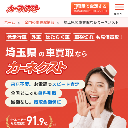
電話で査定する
通話料無料 8:00~22:00
メニュー
ホーム
全国の車買取情報
埼玉県の車買取ならカーネクスト
埼玉県の車買取ならカーネクスト
低走行車
外車
はたらく車
車検切れ
も高価買取！
埼玉県
車買取
の
なら
来店不要。
お電話で
スピード査定
全国どこでも
無料引取
減額なし。
買取金額保証