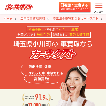
電話で査定する
通話料無料 8:00~22:00
メニュー
ホーム
全国の車買取情報
埼玉県の車買取ならカーネクスト
埼玉県小川町の車買取ならカーネ
来店不要。
お電話で
スピード査定
全国どこでも
無料引取
減額なし。
買取金額保証
の
なら
埼玉県小川町
車買取