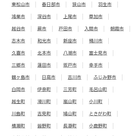
東松山市
春日部市
狭山市
羽生市
鴻巣市
深谷市
上尾市
草加市
越谷市
蕨市
戸田市
入間市
朝霞市
志木市
和光市
新座市
桶川市
久喜市
北本市
八潮市
富士見市
三郷市
蓮田市
坂戸市
幸手市
鶴ヶ島市
日高市
吉川市
ふじみ野市
白岡市
伊奈町
三芳町
毛呂山町
越生町
滑川町
嵐山町
小川町
川島町
吉見町
鳩山町
ときがわ町
横瀬町
皆野町
長瀞町
小鹿野町