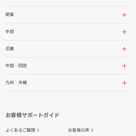
北海道
青森県
関東
岩手県
宮城県
茨城県
栃木県
中部
秋田県
山形県
群馬県
埼玉県
新潟県
富山県
近畿
福島県
千葉県
東京都
石川県
福井県
大阪府
兵庫県
中国・四国
神奈川県
山梨県
長野県
京都府
滋賀県
鳥取県
島根県
九州・沖縄
岐阜県
静岡県
奈良県
三重県
岡山県
広島県
福岡県
佐賀県
愛知県
和歌山県
お客様サポートガイド
山口県
徳島県
長崎県
熊本県
よくあるご質問
お客様の声
香川県
愛媛県
大分県
宮崎県