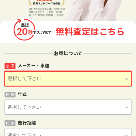
お車について
メーカー・車種
必 須
年式
任 意
走行距離
任 意