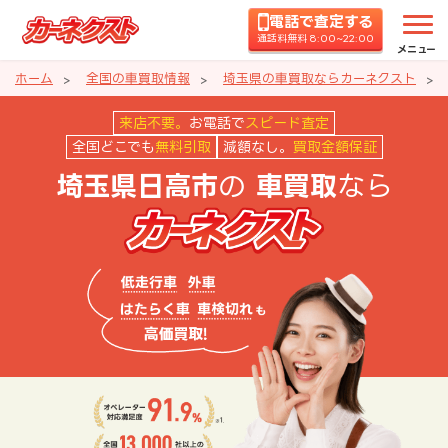
電話で査定する
通話料無料 8:00~22:00
メニュー
ホーム
全国の車買取情報
埼玉県の車買取ならカーネクスト
埼玉県日高市の車買取ならカーネ
来店不要。
お電話で
スピード査定
全国どこでも
無料引取
減額なし。
買取金額保証
の
なら
埼玉県日高市
車買取