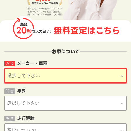
お車について
メーカー・車種
必 須
年式
任 意
走行距離
任 意