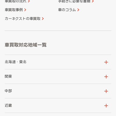
車買取の流れ
手続きに必要な書類
車買取事例
車のコラム
カーネクストの車買取
車買取対応地域一覧
北海道・東北
北海道
青森県
関東
岩手県
宮城県
茨城県
栃木県
中部
秋田県
山形県
群馬県
埼玉県
新潟県
富山県
近畿