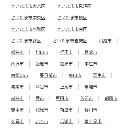
さいたま市大宮区
さいたま市見沼区
さいたま市中央区
さいたま市桜区
さいたま市浦和区
さいたま市南区
さいたま市緑区
さいたま市岩槻区
川越市
熊谷市
川口市
行田市
秩父市
所沢市
飯能市
加須市
本庄市
東松山市
春日部市
狭山市
羽生市
鴻巣市
深谷市
上尾市
草加市
越谷市
蕨市
戸田市
入間市
朝霞市
志木市
和光市
新座市
桶川市
久喜市
北本市
八潮市
富士見市