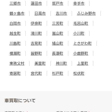
三郷市
蓮田市
坂戸市
幸手市
鶴ヶ島市
日高市
吉川市
ふじみ野市
白岡市
伊奈町
三芳町
毛呂山町
越生町
滑川町
嵐山町
小川町
川島町
吉見町
鳩山町
ときがわ町
横瀬町
皆野町
長瀞町
小鹿野町
東秩父村
美里町
神川町
上里町
寄居町
宮代町
杉戸町
松伏町
車買取について