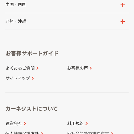
福島県
千葉県
東京都
石川県
福井県
大阪府
兵庫県
中国・四国
神奈川県
山梨県
長野県
京都府
滋賀県
鳥取県
島根県
九州・沖縄
岐阜県
静岡県
奈良県
三重県
岡山県
広島県
福岡県
佐賀県
愛知県
和歌山県
お客様サポートガイド
山口県
徳島県
長崎県
熊本県
よくあるご質問
お客様の声
香川県
愛媛県
大分県
宮崎県
サイトマップ
高知県
鹿児島県
沖縄県
カーネクストについて
運営会社
利用規約
個人情報保護方針
反社会的勢力排除宣言