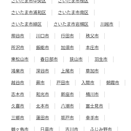
さいたま市中央区
さいたま市桜区
さいたま市浦和区
さいたま市南区
さいたま市緑区
さいたま市岩槻区
川越市
熊谷市
川口市
行田市
秩父市
所沢市
飯能市
加須市
本庄市
東松山市
春日部市
狭山市
羽生市
鴻巣市
深谷市
上尾市
草加市
越谷市
蕨市
戸田市
入間市
朝霞市
志木市
和光市
新座市
桶川市
久喜市
北本市
八潮市
富士見市
三郷市
蓮田市
坂戸市
幸手市
鶴ヶ島市
日高市
吉川市
ふじみ野市