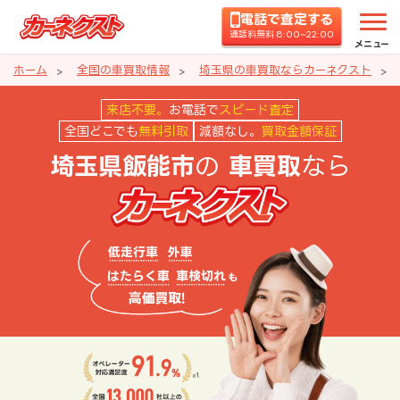
電話で査定する
通話料無料 8:00~22:00
メニュー
ホーム
全国の車買取情報
埼玉県の車買取ならカーネクスト
埼玉県飯能市の車買取ならカーネ
来店不要。
お電話で
スピード査定
全国どこでも
無料引取
減額なし。
買取金額保証
の
なら
埼玉県飯能市
車買取