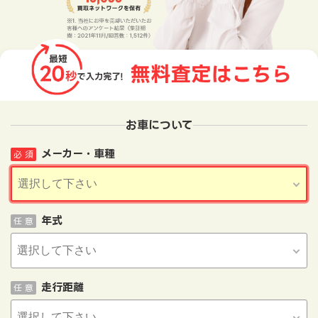
お車について
メーカー・車種
必 須
年式
任 意
走行距離
任 意