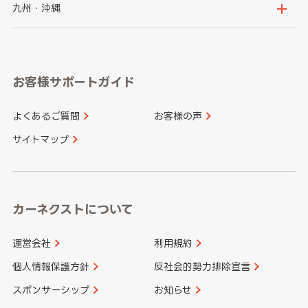
神奈川県
山梨県
長野県
京都府
滋賀県
鳥取県
島根県
九州・沖縄
岐阜県
静岡県
奈良県
三重県
岡山県
広島県
福岡県
佐賀県
愛知県
和歌山県
お客様サポートガイド
山口県
徳島県
長崎県
熊本県
よくあるご質問
お客様の声
香川県
愛媛県
大分県
宮崎県
サイトマップ
高知県
鹿児島県
沖縄県
カーネクストについて
運営会社
利用規約
個人情報保護方針
反社会的勢力排除宣言
スポンサーシップ
お知らせ