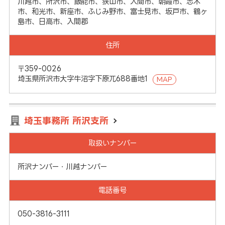
川越市、所沢市、飯能市、狭山市、入間市、朝霞市、志木
市、和光市、新座市、ふじみ野市、富士見市、坂戸市、鶴ヶ
島市、日高市、入間郡
住所
〒359-0026
埼玉県所沢市大字牛沼字下原兀688番地1
MAP
埼玉事務所 所沢支所
取扱いナンバー
所沢ナンバー・川越ナンバー
電話番号
050-3816-3111