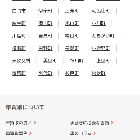
白岡市
伊奈町
三芳町
毛呂山町
越生町
滑川町
嵐山町
小川町
川島町
吉見町
鳩山町
ときがわ町
横瀬町
皆野町
長瀞町
小鹿野町
東秩父村
美里町
神川町
上里町
寄居町
宮代町
杉戸町
松伏町
車買取について
車買取の流れ
手続きに必要な書類
車買取事例
車のコラム