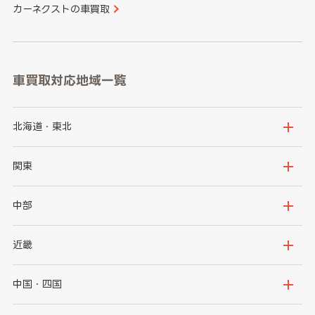
カーネクストの車買取
車買取対応地域一覧
北海道・東北
北海道
青森県
関東
岩手県
宮城県
茨城県
栃木県
中部
秋田県
山形県
群馬県
埼玉県
新潟県
富山県
近畿
福島県
千葉県
東京都
石川県
福井県
大阪府
兵庫県
中国・四国