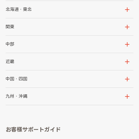
北海道・東北
北海道
青森県
関東
岩手県
宮城県
茨城県
栃木県
中部
秋田県
山形県
群馬県
埼玉県
新潟県
富山県
近畿
福島県
千葉県
東京都
石川県
福井県
大阪府
兵庫県
中国・四国
神奈川県
山梨県
長野県
京都府
滋賀県
鳥取県
島根県
九州・沖縄
岐阜県
静岡県
奈良県
三重県
岡山県
広島県
福岡県
佐賀県
愛知県
和歌山県
お客様サポートガイド
山口県
徳島県
長崎県
熊本県