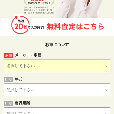
お車について
メーカー・車種
必 須
年式
任 意
走行距離
任 意