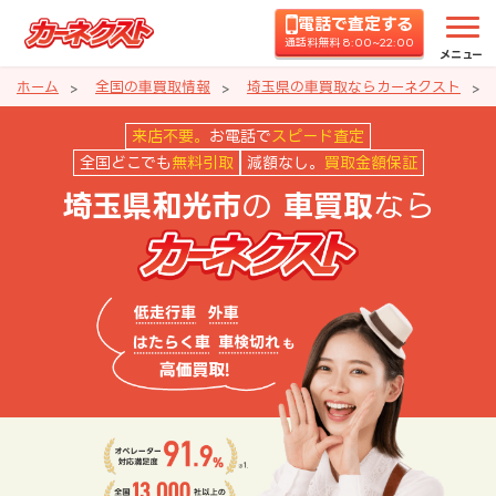
電話で査定する
通話料無料 8:00~22:00
メニュー
ホーム
全国の車買取情報
埼玉県の車買取ならカーネクスト
埼玉県和光市の車買取ならカーネ
来店不要。
お電話で
スピード査定
全国どこでも
無料引取
減額なし。
買取金額保証
の
なら
埼玉県和光市
車買取