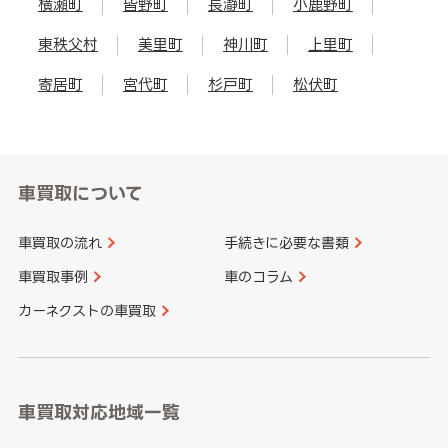
横瀬町
皆野町
長瀞町
小鹿野町
東秩父村
美里町
神川町
上里町
寄居町
宮代町
杉戸町
松伏町
車買取について
車買取の流れ
手続きに必要な書類
車買取事例
車のコラム
カーネクストの車買取
車買取対応地域一覧