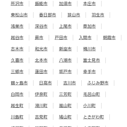
所沢市
飯能市
加須市
本庄市
東松山市
春日部市
狭山市
羽生市
鴻巣市
深谷市
上尾市
草加市
越谷市
蕨市
戸田市
入間市
朝霞市
志木市
和光市
新座市
桶川市
久喜市
北本市
八潮市
富士見市
三郷市
蓮田市
坂戸市
幸手市
鶴ヶ島市
日高市
吉川市
ふじみ野市
白岡市
伊奈町
三芳町
毛呂山町
越生町
滑川町
嵐山町
小川町
川島町
吉見町
鳩山町
ときがわ町