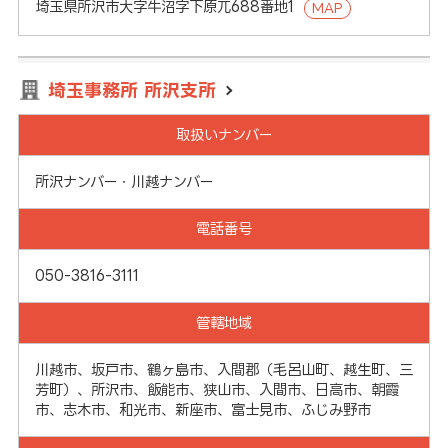
埼玉県所沢市大字牛沼字下原兀688番地1
MAP
埼玉事務所 所沢支所
取扱いナンバー
所沢ナンバー・川越ナンバー
電話番号
050-3816-3111
管轄地域
川越市、坂戸市、鶴ヶ島市、入間郡（毛呂山町、越生町、三
芳町）、所沢市、飯能市、狭山市、入間市、日高市、朝霞
市、志木市、和光市、新座市、富士見市、ふじみ野市