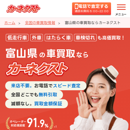
電話で査定する
通話料無料 8:00~22:00
メニュー
ホーム
全国の車買取情報
富山県の車買取ならカーネクスト
富山県の車買取ならカーネクスト
低走行車
外車
はたらく車
車検切れ
も高価買取！
富山県
車買取
の
なら
来店不要。
お電話で
スピード査定
全国どこでも
無料引取
減額なし。
買取金額保証