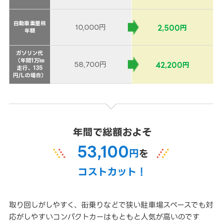
自動車重量税
自動車重量税
10,000円
2,500円
年額
年額
ガソリン代
ガソリン代
（年間1万㎞
（年間1万㎞
58,700円
42,200円
走行、135
走行、135
円/Lの場合）
円/Lの場合）
年間で総額およそ
53,100
円
を
コストカット！
取り回しがしやすく、街乗りなどで狭い駐車場スペースでも対
応がしやすいコンパクトカーはもともと人気が高いのです