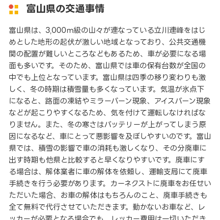
富山県の交通事情
富山県は、3,000ｍ級の山々が連なっている立川連峰をはじ
めとした地形の起伏が激しい地域となっており、公共交通機
関の配置が難しいところなどもあるため、車が必要になる場
面も多いです。そのため、富山県では車の保有台数が全国の
中でも上位となっています。富山県は四季の移り変わりも激
しく、冬の時期は積雪量も多くなっています。気温が氷点下
になると、路面の凍結やミラーバーン現象、アイスバーン現象
などが起こりやすくなるため、気を付けて運転しなければな
りません。また、冬の寒さはバッテリーが上がってしまう原
因になるなど、車にとって悪影響を及ぼしやすいのです。富山
県では、積雪の影響で車の消耗も激しくなり、その分廃車に
出す時期も他県と比較すると早くなりやすいです。廃車にす
る場合は、解体業者に車の解体を依頼し、運輸支局にて廃車
手続きを行う必要があります。カーネクストに廃車をお任せい
ただいた場合、お車の解体はもちろんのこと、廃車手続きも
全て無料で代行させていただきます。動かないお車など、レ
ッカーが必要となる場合でも、レッカー費用は一切いただき