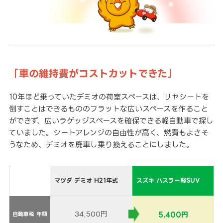
「車の維持費がコストカットできた」
10年ほど乗っていたデミオの荷室スペースは、リヤシートを
倒すことはできるもののフラットな広いスペースを作ること
ができず、広いラゲッジスペースを確保できる軽自動車で探し
ていました。シートアレンジの自由性が高く、燃費もよさそ
うなため、デミオを廃車し乗り換えることにしました。
マツダ デミオ H21年式
スズキ ハスラー軽SUV
34,500円
5,400円
自動車税 年額
自動車税 年額