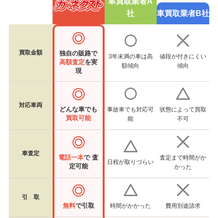
車買取業者A
社
車買取業者B社
買取金額
独自の販路で
3年未満の車は高
値段が付きにくい
高額査定
を実
額傾向
傾向
現
対応車両
どんな車でも
事故車でも対応可
状態によって買取
買取可能
能
不可
車査定
電話一本
で 査
査定まで時間がか
日程が取りづらい
定可能
かった
引 取
無料
で引取
時間がかかった
費用別途請求