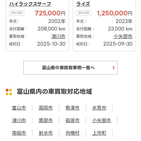
ハイラックスサーフ
ライズ
725,000
1,250,000
円
円
買取金額
買取金額
2002年
2023年
年式：
年式：
208,000 km
23,000 km
走行距離：
走行距離：
滑川市
小矢部市
買取地域：
買取地域：
2025-10-30
2025-09-30
成約日：
成約日：
富山県の車買取事例一覧へ
富山県内の車買取対応地域
富山市
高岡市
魚津市
氷見市
滑川市
黒部市
砺波市
小矢部市
南砺市
射水市
舟橋村
上市町