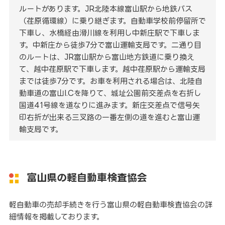
ルートがあります。JR北陸本線富山駅から地鉄バス
（荏原循環線）に乗り継ぎます。自動車学校前停留所で
下車し、水橋経由滑川線を利用し中新庄駅で下車しま
す。中新庄から徒歩7分で富山運輸支局です。二通り目
のルートは、JR富山駅から富山地方鉄道に乗り換え
て、越中荏原駅で下車します。越中荏原駅から運輸支局
までは徒歩7分です。お車を利用される場合は、北陸自
動車道の富山I.Cを降りて、城址公園前交差点を右折し
国道41号線を道なりに進みます。新庄交差点で信号矢
印右折が出来る三叉路の一番左側の道を進むと富山運
輸支局です。
富山県の軽自動車検査協会
軽自動車の売却手続きを行う富山県の軽自動車検査協会の詳
細情報を掲載しております。