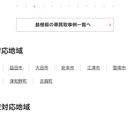
島根県の車買取事例一覧へ
対応地域
益田市
大田市
安来市
江津市
雲南市
津和野町
吉賀町
取対応地域