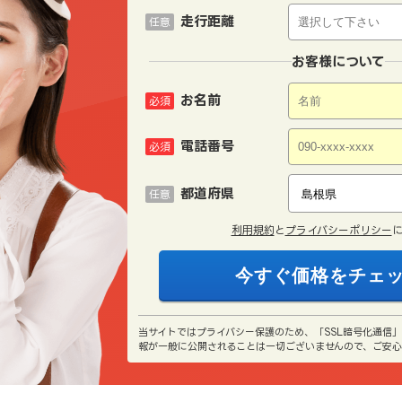
走行距離
任意
お客様について
お名前
必須
電話番号
必須
都道府県
任意
利用規約
と
プライバシーポリシー
当サイトではプライバシー保護のため、「SSL暗号化通信
報が一般に公開されることは一切ございませんので、ご安