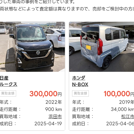
りした車両の事例をご紹介しています。
両状態などによって査定額は異なりますので、売却をご検討中の方
ホンダ
ダイハツ
N-BOX
アトレーワゴン
100,000
140,000
買取金額
買取金額
円
年式：
2019年
年式：
2012
走行距離：
34,000 km
走行距離：
70,000 k
買取地域：
松江市
買取地域：
浜田
成約日：
2025-04-06
成約日：
2025-01-2