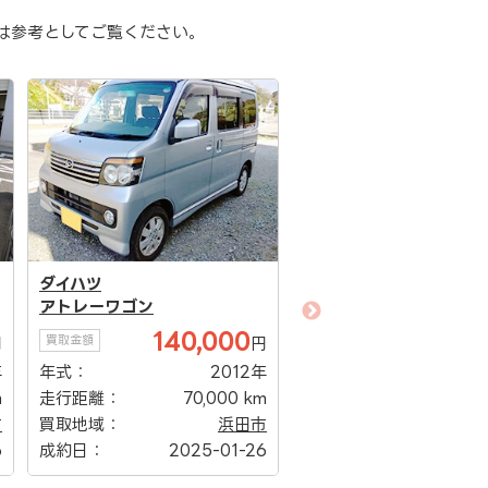
は参考としてご覧ください。
日産
ダイハツ
デュアリス
ハイゼットトラック
100,000
450,0
買取金額
買取金額
円
円
年
年式：
2008年
年式：
2
m
走行距離：
110,000 km
走行距離：
38,0
市
買取地域：
出雲市
買取地域：
6
成約日：
2025-01-24
成約日：
2025-