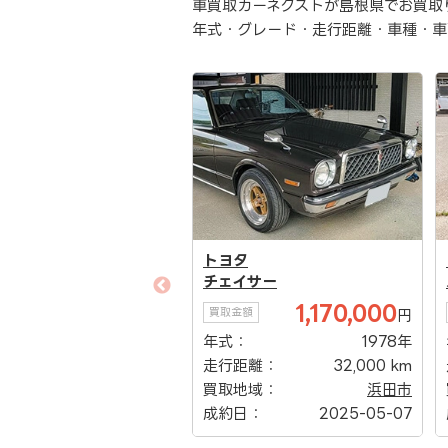
車買取カーネクストが島根県でお買取
年式・グレード・走行距離・車種・車
タ
日産
イサー
ルークス
1,170,000
300,000
額
買取金額
円
円
：
1978年
年式：
2022年
距離：
32,000 km
走行距離：
900 km
地域：
浜田市
買取地域：
浜田市
日：
2025-05-07
成約日：
2025-04-19