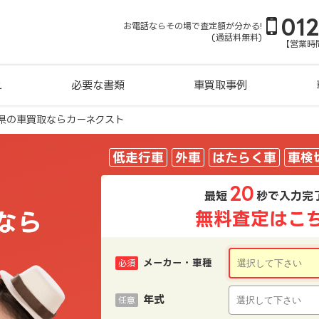
01
お電話ならその場で査定額が分かる!
(通話料無料)
【営業時間
れ
必要な書類
車買取事例
県の車買取ならカーネクスト
低走行車
外車
はたらく車
車検
20
最短
秒で入力完
なら
無料査定はこ
メーカー・車種
必須
年式
任意