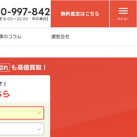
20-997-842
無料査定はこちら
 8:00～22:00・年中無休】
メニュー
車のコラム
運営会社
も高価買取！
切れ
了！
ちら