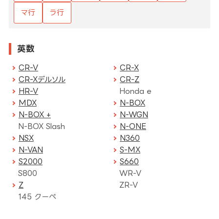
マ行
ラ行
英数
CR-V
CR-X
CR-Xデルソル
CR-Z
HR-V
Honda e
MDX
N-BOX
N-BOX +
N-WGN
N-BOX Slash
N-ONE
NSX
N360
N-VAN
S-MX
S2000
S660
S800
WR-V
Z
ZR-V
145 クーペ