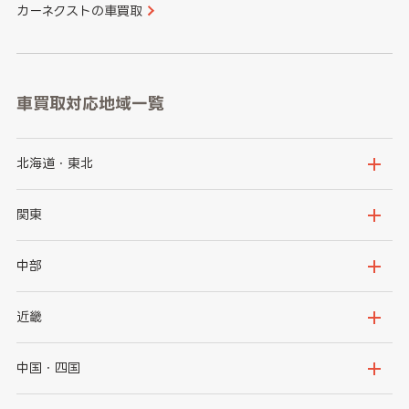
カーネクストの車買取
車買取対応地域一覧
北海道・東北
北海道
青森県
関東
岩手県
宮城県
茨城県
栃木県
中部
秋田県
山形県
群馬県
埼玉県
新潟県
富山県
近畿
福島県
千葉県
東京都
石川県
福井県
大阪府
兵庫県
中国・四国