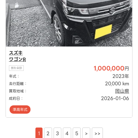
スズキ
ワゴンR
1,000,000
円
買取金額
2023年
年式：
20,000 km
走行距離：
岡山県
買取地域：
2026-01-06
成約日：
準高年式
1
2
3
4
5
>
>>