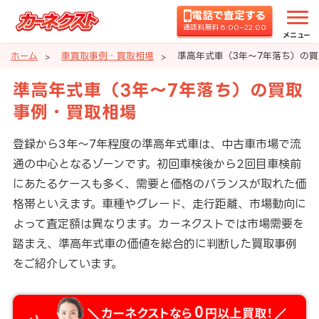
電話で査定する
通話料無料 8:00~22:00
メニュー
ホーム
車買取事例・買取相場
準高年式車（3年～7年落ち）の
準高年式車（3年～7年落ち）の買取
事例・買取相場
登録から3年～7年程度の準高年式車は、中古車市場で流
通の中心となるゾーンです。初回車検後から2回目車検前
にあたるケースも多く、需要と価格のバランスが取れた価
格帯といえます。車種やグレード、走行距離、市場動向に
よって査定額は異なります。カーネクストでは市場需要を
踏まえ、準高年式車の価値を総合的に判断した買取事例
をご紹介しています。