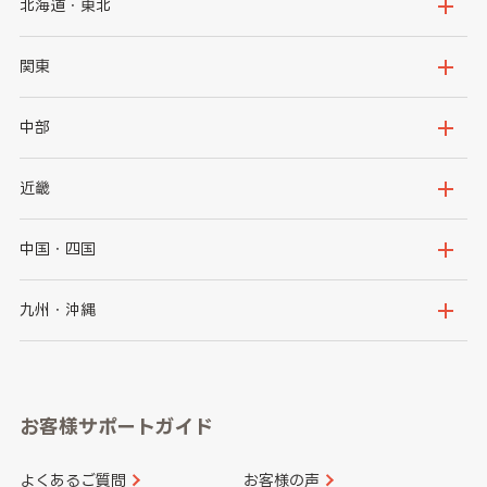
北海道・東北
北海道
青森県
関東
岩手県
宮城県
茨城県
栃木県
中部
秋田県
山形県
群馬県
埼玉県
新潟県
富山県
近畿
福島県
千葉県
東京都
石川県
福井県
大阪府
兵庫県
中国・四国
神奈川県
山梨県
長野県
京都府
滋賀県
鳥取県
島根県
九州・沖縄
岐阜県
静岡県
奈良県
三重県
岡山県
広島県
福岡県
佐賀県
愛知県
和歌山県
お客様サポートガイド
山口県
徳島県
長崎県
熊本県
よくあるご質問
お客様の声
香川県
愛媛県
大分県
宮崎県