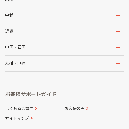
岩手県
宮城県
茨城県
栃木県
中部
秋田県
山形県
群馬県
埼玉県
新潟県
富山県
近畿
福島県
千葉県
東京都
石川県
福井県
大阪府
兵庫県
中国・四国
神奈川県
山梨県
長野県
京都府
滋賀県
鳥取県
島根県
九州・沖縄
岐阜県
静岡県
奈良県
三重県
岡山県
広島県
福岡県
佐賀県
愛知県
和歌山県
お客様サポートガイド
山口県
徳島県
長崎県
熊本県
よくあるご質問
お客様の声
香川県
愛媛県
大分県
宮崎県
サイトマップ
高知県
鹿児島県
沖縄県