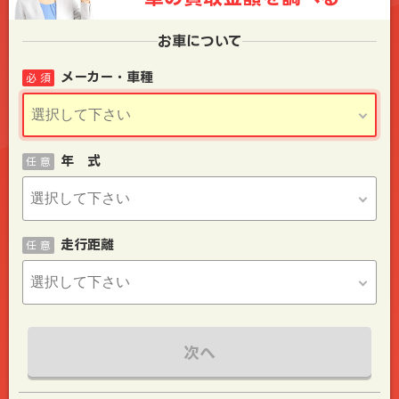
お車について
メーカー・車種
必 須
年 式
任 意
走行距離
任 意
次へ