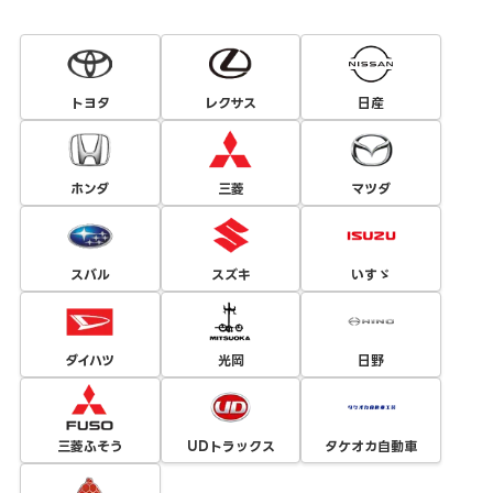
トヨタ
レクサス
日産
ホンダ
三菱
マツダ
スバル
スズキ
いすゞ
ダイハツ
光岡
日野
三菱ふそう
UDトラックス
タケオカ自動車