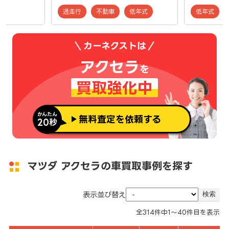
過走行
不動車
低年式
低年式
カーネクストは
アクセラ
を
買取強化中
かんたん
無料査定を依頼する
20秒
マツダ アクセラの車買取事例を探す
表示並び替え
全
314
件中
1～40
件目を表示