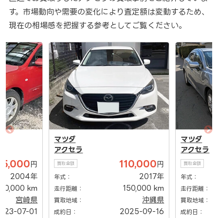
す。市場動向や需要の変化により査定額は変動するため、
現在の相場感を把握する参考としてご覧ください。
マツダ
マツダ
アクセラ
アクセラ
45,000
110,000
円
円
買取金額
買取金額
2004年
2017年
年式：
年式：
00,000 km
150,000 km
走行距離：
走行距離：
宮崎県
沖縄県
買取地域：
買取地域：
023-07-01
2025-09-16
成約日：
成約日：