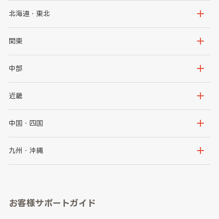
北海道・東北
北海道
青森県
関東
岩手県
宮城県
茨城県
栃木県
中部
秋田県
山形県
群馬県
埼玉県
新潟県
富山県
近畿
福島県
千葉県
東京都
石川県
福井県
大阪府
兵庫県
中国・四国
神奈川県
山梨県
長野県
京都府
滋賀県
鳥取県
島根県
九州・沖縄
岐阜県
静岡県
奈良県
三重県
岡山県
広島県
福岡県
佐賀県
愛知県
和歌山県
お客様サポートガイド
山口県
徳島県
長崎県
熊本県