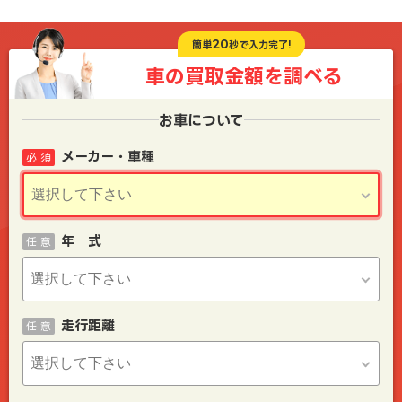
20
簡単
秒で入力完了!
車の買取金額を
調べる
お車について
メーカー・車種
必 須
年 式
任 意
走行距離
任 意