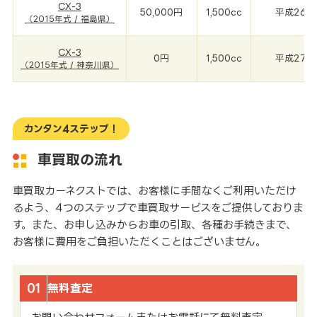
CX-3
50,000円
1,500cc
平成26年(
（2015年式 / 福島県）
CX-3
0円
1,500cc
平成27年(
（2015年式 / 神奈川県）
カンタン4ステップ！
車買取の流れ
車買取カーネクストでは、お客様に手間なくご利用いただけ
るよう、4つのステップで車買取サービスをご提供しておりま
す。また、お申し込みからお車の引取、各種お手続きまで、
お客様に費用をご負担いただくことはございません。
01
無料査定