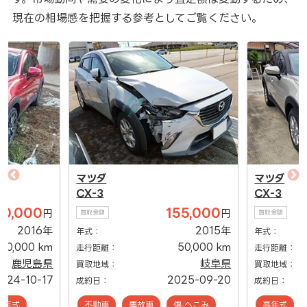
現在の相場感を把握する参考としてご覧ください。
マツダ
マツダ
CX-3
CX-3
30,000
155,000
円
円
買取金額
買取金額
2016年
2015年
年式：
年式：
150,000 km
50,000 km
走行距離：
走行距離：
鹿児島県
岐阜県
買取地域：
買取地域：
024-10-17
2025-09-20
成約日：
成約日：
低年式
不動車
事故車
傷·へこみ
高年式