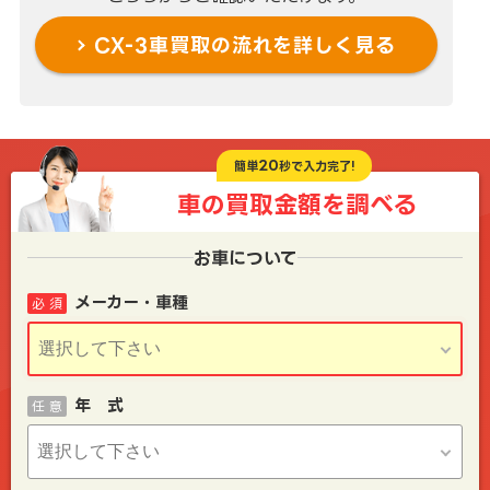
CX-3車買取の流れを
詳しく見る
20
簡単
秒で入力完了!
車の買取金額を
調べる
お車について
メーカー・車種
必 須
年 式
任 意