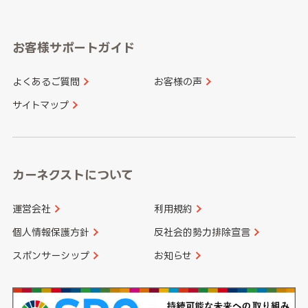
岐阜県
静岡県
奈良県
三重県
岡山県
広島県
福岡県
佐賀県
愛知県
和歌山県
お客様サポートガイド
山口県
徳島県
長崎県
熊本県
よくあるご質問
お客様の声
香川県
愛媛県
大分県
宮崎県
サイトマップ
高知県
鹿児島県
沖縄県
カーネクストについて
運営会社
利用規約
個人情報保護方針
反社会的勢力排除宣言
スポンサーシップ
お知らせ