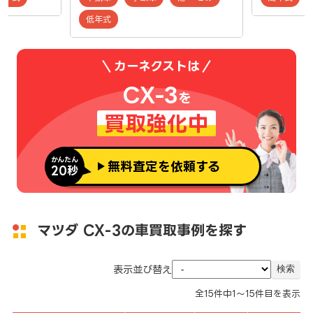
低年式
カーネクストは
CX-3
を
買取強化中
かんたん
無料査定を依頼する
20秒
マツダ CX-3の車買取事例を探す
表示並び替え
全
15
件中
1～15
件目を表示