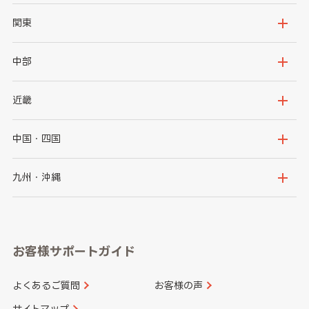
北海道
青森県
関東
岩手県
宮城県
茨城県
栃木県
中部
秋田県
山形県
群馬県
埼玉県
新潟県
富山県
近畿
福島県
千葉県
東京都
石川県
福井県
大阪府
兵庫県
中国・四国
神奈川県
山梨県
長野県
京都府
滋賀県
鳥取県
島根県
九州・沖縄
岐阜県
静岡県
奈良県
三重県
岡山県
広島県
福岡県
佐賀県
愛知県
和歌山県
お客様サポートガイド
山口県
徳島県
長崎県
熊本県
よくあるご質問
お客様の声
香川県
愛媛県
大分県
宮崎県
サイトマップ