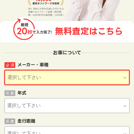
お車について
メーカー・車種
必 須
年式
任 意
走行距離
任 意