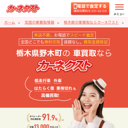
電話で査定する
通話料無料 8:00~22:00
メニュー
ホーム
全国の車買取情報
栃木県の車買取ならカーネクスト
栃木県野木町の車買取ならカーネ
来店不要。
お電話で
スピード査定
全国どこでも
無料引取
減額なし。
買取金額保証
の
なら
栃木県野木町
車買取