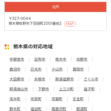
住所
〒327-0044
栃木県佐野市下羽田町2001番地2
MAP
栃木県の対応地域
宇都宮市
足利市
栃木市
佐野市
鹿沼市
日光市
小山市
真岡市
大田原市
矢板市
那須塩原市
さくら市
那須烏山市
下野市
上三川町
益子町
茂木町
市貝町
芳賀町
壬生町
野木町
塩谷町
高根沢町
那須町