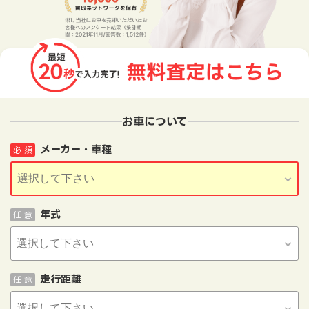
お車について
メーカー・車種
必 須
年式
任 意
走行距離
任 意