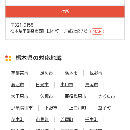
住所
〒321-0158
栃木県宇都宮市西川田本町一丁目2番37号
MAP
栃木県の対応地域
宇都宮市
足利市
栃木市
佐野市
鹿沼市
日光市
小山市
真岡市
大田原市
矢板市
那須塩原市
さくら市
那須烏山市
下野市
上三川町
益子町
茂木町
市貝町
芳賀町
壬生町