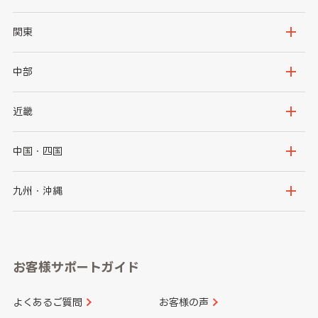
北海道
青森県
関東
岩手県
宮城県
茨城県
栃木県
中部
秋田県
山形県
群馬県
埼玉県
新潟県
富山県
近畿
福島県
千葉県
東京都
石川県
福井県
大阪府
兵庫県
中国・四国
神奈川県
山梨県
長野県
京都府
滋賀県
鳥取県
島根県
九州・沖縄
岐阜県
静岡県
奈良県
三重県
岡山県
広島県
福岡県
佐賀県
愛知県
和歌山県
お客様サポートガイド
山口県
徳島県
長崎県
熊本県
よくあるご質問
お客様の声
香川県
愛媛県
大分県
宮崎県