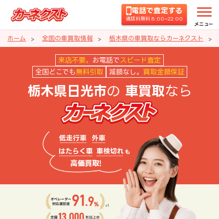
電話で査定する
通話料無料 8:00~22:00
メニュー
ホーム
全国の車買取情報
栃木県の車買取ならカーネクスト
栃木県日光市の車買取ならカーネ
来店不要。
お電話で
スピード査定
全国どこでも
無料引取
減額なし。
買取金額保証
の
なら
栃木県日光市
車買取