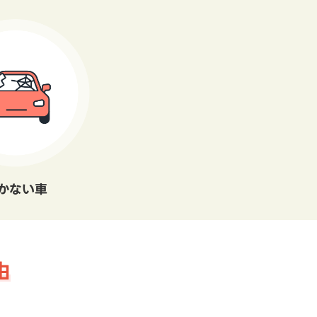
かない車
由
。