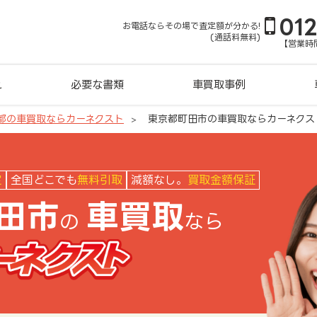
01
お電話ならその場で査定額が分かる!
(通話料無料)
【営業時間
れ
必要な書類
車買取事例
都の車買取ならカーネクスト
東京都町田市の車買取ならカーネクス
クスト
定
全国どこでも
無料引取
減額なし。
買取金額保証
田市
車買取
の
なら