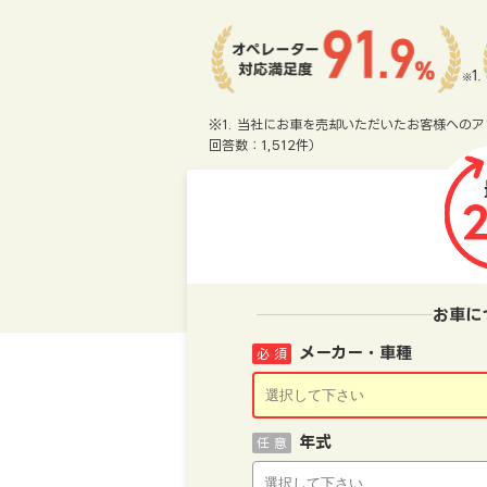
※1. 当社にお車を売却いただいたお客様へのア
回答数：1,512件）
お車に
メーカー・車種
必 須
年式
任 意