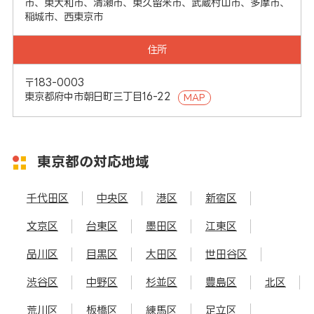
市、東大和市、清瀬市、東久留米市、武蔵村山市、多摩市、
稲城市、西東京市
住所
〒183-0003
東京都府中市朝日町三丁目16-22
MAP
東京都の対応地域
千代田区
中央区
港区
新宿区
文京区
台東区
墨田区
江東区
品川区
目黒区
大田区
世田谷区
渋谷区
中野区
杉並区
豊島区
北区
荒川区
板橋区
練馬区
足立区