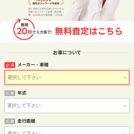
お車について
メーカー・車種
必 須
年式
任 意
走行距離
任 意