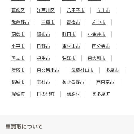
葛飾区
江戸川区
八王子市
立川市
武蔵野市
三鷹市
青梅市
府中市
昭島市
調布市
町田市
小金井市
小平市
日野市
東村山市
国分寺市
国立市
福生市
狛江市
東大和市
清瀬市
東久留米市
武蔵村山市
多摩市
稲城市
羽村市
あきる野市
西東京市
瑞穂町
日の出町
檜原村
奥多摩町
車買取について