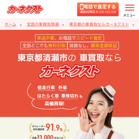
電話で査定する
通話料無料 8:00~22:00
メニュー
ホーム
全国の車買取情報
東京都の車買取ならカーネクスト
東京都清瀬市の車買取ならカーネ
来店不要。
お電話で
スピード査定
全国どこでも
無料引取
減額なし。
買取金額保証
の
なら
東京都清瀬市
車買取