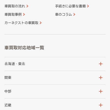
車買取の流れ
手続きに必要な書類
車買取事例
車のコラム
カーネクストの車買取
車買取対応地域一覧
北海道・東北
北海道
青森県
関東
岩手県
宮城県
茨城県
栃木県
中部
秋田県
山形県
群馬県
埼玉県
新潟県
富山県
近畿