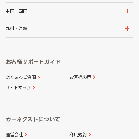
福島県
千葉県
東京都
石川県
福井県
大阪府
兵庫県
中国・四国
神奈川県
山梨県
長野県
京都府
滋賀県
鳥取県
島根県
九州・沖縄
岐阜県
静岡県
奈良県
三重県
岡山県
広島県
福岡県
佐賀県
愛知県
和歌山県
お客様サポートガイド
山口県
徳島県
長崎県
熊本県
よくあるご質問
お客様の声
香川県
愛媛県
大分県
宮崎県
サイトマップ
高知県
鹿児島県
沖縄県
カーネクストについて
運営会社
利用規約