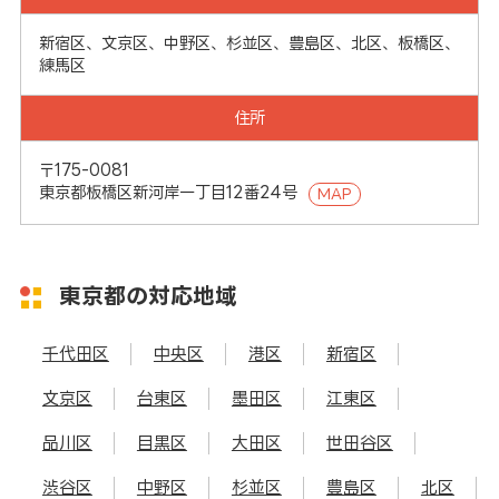
新宿区、文京区、中野区、杉並区、豊島区、北区、板橋区、
練馬区
住所
〒175-0081
東京都板橋区新河岸一丁目12番24号
MAP
東京都の対応地域
千代田区
中央区
港区
新宿区
文京区
台東区
墨田区
江東区
品川区
目黒区
大田区
世田谷区
渋谷区
中野区
杉並区
豊島区
北区