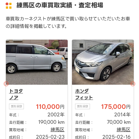
練馬区の車買取実績・査定相場
車買取カーネクストが練馬区で買い取らせていただいたお車
の詳細情報を掲載しています。
ヨタ
ホンダ
トヨ
ア
フィット
プリ
110,000
175,000
円
円
取金額
買取金額
買取金
2002年
2014年
式：
年式：
年式：
190,000 km
70,000 km
行距離：
走行距離：
走行距
練馬区
練馬区
取地域：
買取地域：
買取地
2025-02-23
2025-02-16
約日：
成約日：
成約日