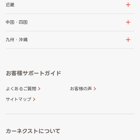
秋田県
山形県
群馬県
埼玉県
新潟県
富山県
近畿
福島県
千葉県
東京都
石川県
福井県
大阪府
兵庫県
中国・四国
神奈川県
山梨県
長野県
京都府
滋賀県
鳥取県
島根県
九州・沖縄
岐阜県
静岡県
奈良県
三重県
岡山県
広島県
福岡県
佐賀県
愛知県
和歌山県
お客様サポートガイド
山口県
徳島県
長崎県
熊本県
よくあるご質問
お客様の声
香川県
愛媛県
大分県
宮崎県
サイトマップ
高知県
鹿児島県
沖縄県
カーネクストについて