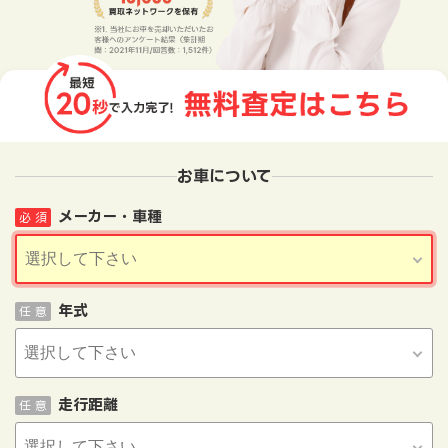
お車について
メーカー・車種
必 須
年式
任 意
走行距離
任 意