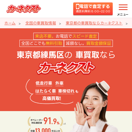
電話で査定する
通話料無料 8:00~22:00
メニュー
ホーム
全国の車買取情報
東京都の車買取ならカーネクスト
東京都練馬区の車買取ならカーネ
来店不要。
お電話で
スピード査定
全国どこでも
無料引取
減額なし。
買取金額保証
の
なら
東京都練馬区
車買取