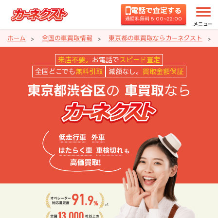
電話で査定する
通話料無料 8:00~22:00
メニュー
ホーム
全国の車買取情報
東京都の車買取ならカーネクスト
東京都渋谷区の車買取ならカーネ
来店不要。
お電話で
スピード査定
全国どこでも
無料引取
減額なし。
買取金額保証
の
なら
東京都渋谷区
車買取