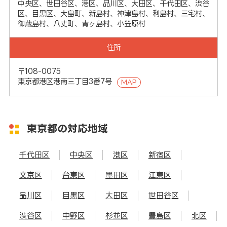
中央区、世田谷区、港区、品川区、大田区、千代田区、渋谷
区、目黒区、大島町、新島村、神津島村、利島村、三宅村、
御蔵島村、八丈町、青ヶ島村、小笠原村
住所
〒108-0075
東京都港区港南三丁目3番7号
MAP
東京都の対応地域
千代田区
中央区
港区
新宿区
文京区
台東区
墨田区
江東区
品川区
目黒区
大田区
世田谷区
渋谷区
中野区
杉並区
豊島区
北区