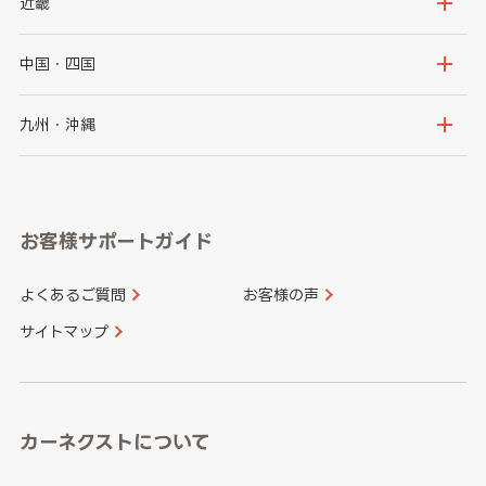
新潟県
富山県
近畿
福島県
千葉県
東京都
石川県
福井県
大阪府
兵庫県
中国・四国
神奈川県
山梨県
長野県
京都府
滋賀県
鳥取県
島根県
九州・沖縄
岐阜県
静岡県
奈良県
三重県
岡山県
広島県
福岡県
佐賀県
愛知県
和歌山県
お客様サポートガイド
山口県
徳島県
長崎県
熊本県
よくあるご質問
お客様の声
香川県
愛媛県
大分県
宮崎県
サイトマップ
高知県
鹿児島県
沖縄県
カーネクストについて