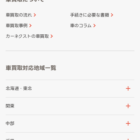
車買取の流れ
手続きに必要な書類
車買取事例
車のコラム
カーネクストの車買取
車買取対応地域一覧
北海道・東北
北海道
青森県
関東
岩手県
宮城県
茨城県
栃木県
中部
秋田県
山形県
群馬県
埼玉県