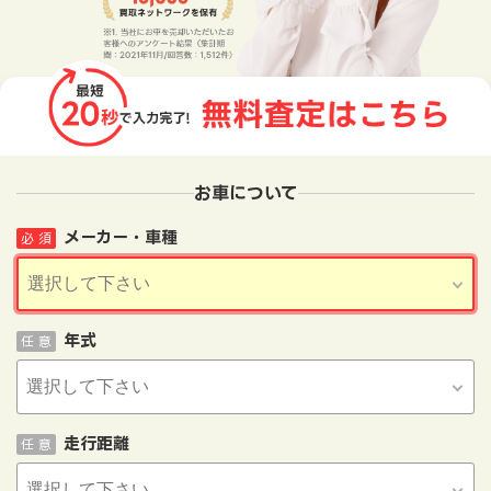
お車について
メーカー・車種
必 須
年式
任 意
走行距離
任 意