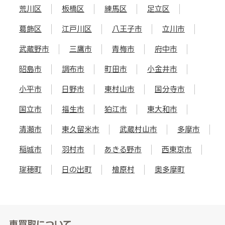
荒川区
板橋区
練馬区
足立区
葛飾区
江戸川区
八王子市
立川市
武蔵野市
三鷹市
青梅市
府中市
昭島市
調布市
町田市
小金井市
小平市
日野市
東村山市
国分寺市
国立市
福生市
狛江市
東大和市
清瀬市
東久留米市
武蔵村山市
多摩市
稲城市
羽村市
あきる野市
西東京市
瑞穂町
日の出町
檜原村
奥多摩町
車買取について