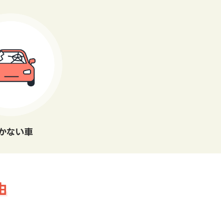
かない車
由
。