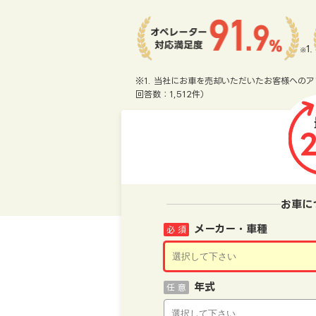
※1. 当社にお車を売却いただいたお客様へのア
回答数：1,512件）
お車に
メーカー・車種
必 須
年式
任 意