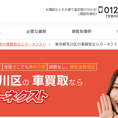
01
お電話ならその場で査定額が分かる!
(通話料無料)
【営業時間
れ
必要な書類
車買取事例
都の車買取ならカーネクスト
東京都荒川区の車買取ならカーネクス
クスト
定
全国どこでも
無料引取
減額なし。
買取金額保証
川区
車買取
の
なら