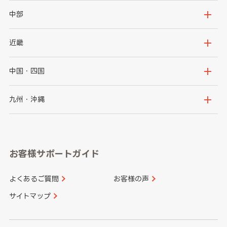
岩手県
宮城県
茨城県
栃木県
中部
秋田県
山形県
群馬県
埼玉県
新潟県
富山県
近畿
福島県
千葉県
東京都
石川県
福井県
大阪府
兵庫県
中国・四国
神奈川県
山梨県
長野県
京都府
滋賀県
鳥取県
島根県
九州・沖縄
岐阜県
静岡県
奈良県
三重県
岡山県
広島県
福岡県
佐賀県
愛知県
和歌山県
お客様サポートガイド
山口県
徳島県
長崎県
熊本県
よくあるご質問
お客様の声
香川県
愛媛県
大分県
宮崎県
サイトマップ
高知県
鹿児島県
沖縄県