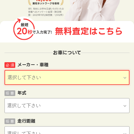
お車について
メーカー・車種
必 須
年式
任 意
走行距離
任 意