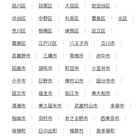
品川区
目黒区
大田区
世田谷区
渋谷区
中野区
杉並区
豊島区
北区
荒川区
板橋区
練馬区
足立区
葛飾区
江戸川区
八王子市
立川市
武蔵野市
三鷹市
青梅市
府中市
昭島市
調布市
町田市
小金井市
小平市
日野市
東村山市
国分寺市
国立市
福生市
狛江市
東大和市
清瀬市
東久留米市
武蔵村山市
多摩市
稲城市
羽村市
あきる野市
西東京市
瑞穂町
日の出町
檜原村
奥多摩町