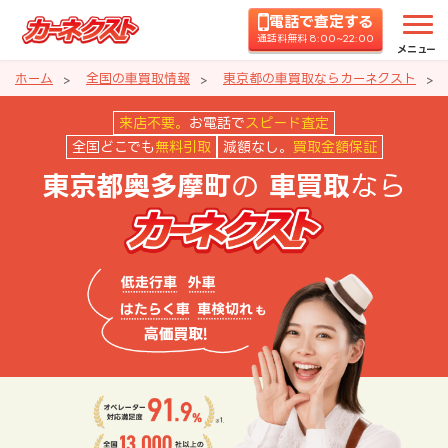
電話で査定する
通話料無料 8:00~22:00
メニュー
ホーム
全国の車買取情報
東京都の車買取ならカーネクスト
東京都奥多摩町の車買取ならカー
来店不要。
お電話で
スピード査定
全国どこでも
無料引取
減額なし。
買取金額保証
の
なら
東京都奥多摩町
車買取