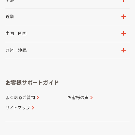
秋田県
山形県
群馬県
埼玉県
新潟県
富山県
近畿
福島県
千葉県
東京都
石川県
福井県
大阪府
兵庫県
中国・四国
神奈川県
山梨県
長野県
京都府
滋賀県
鳥取県
島根県
九州・沖縄
岐阜県
静岡県
奈良県
三重県
岡山県
広島県
福岡県
佐賀県
愛知県
和歌山県
お客様サポートガイド
山口県
徳島県
長崎県
熊本県
よくあるご質問
お客様の声
香川県
愛媛県
大分県
宮崎県
サイトマップ
高知県
鹿児島県
沖縄県