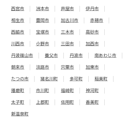
西宮市
洲本市
芦屋市
伊丹市
相生市
豊岡市
加古川市
赤穂市
西脇市
宝塚市
三木市
高砂市
川西市
小野市
三田市
加西市
丹波篠山市
養父市
丹波市
南あわじ市
朝来市
淡路市
宍粟市
加東市
たつの市
猪名川町
多可町
稲美町
播磨町
市川町
福崎町
神河町
太子町
上郡町
佐用町
香美町
新温泉町