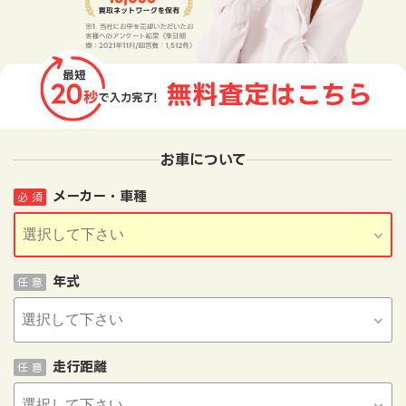
お車について
メーカー・車種
必 須
年式
任 意
走行距離
任 意