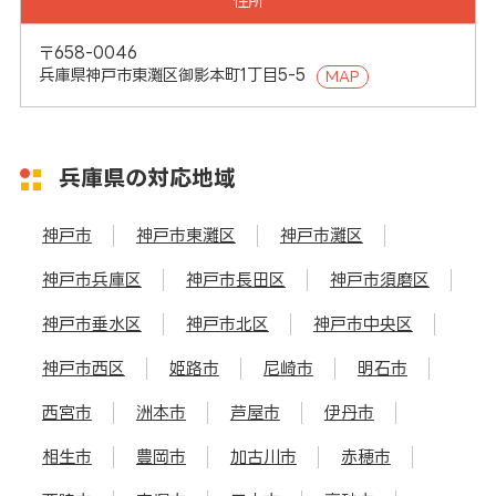
住所
〒658-0046
兵庫県神戸市東灘区御影本町1丁目5-5
MAP
兵庫県の対応地域
神戸市
神戸市東灘区
神戸市灘区
神戸市兵庫区
神戸市長田区
神戸市須磨区
神戸市垂水区
神戸市北区
神戸市中央区
神戸市西区
姫路市
尼崎市
明石市
西宮市
洲本市
芦屋市
伊丹市
相生市
豊岡市
加古川市
赤穂市