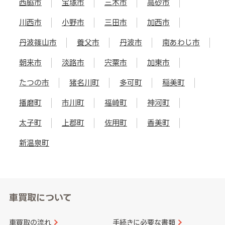
西脇市
宝塚市
三木市
高砂市
川西市
小野市
三田市
加西市
丹波篠山市
養父市
丹波市
南あわじ市
朝来市
淡路市
宍粟市
加東市
たつの市
猪名川町
多可町
稲美町
播磨町
市川町
福崎町
神河町
太子町
上郡町
佐用町
香美町
新温泉町
車買取について
車買取の流れ
手続きに必要な書類