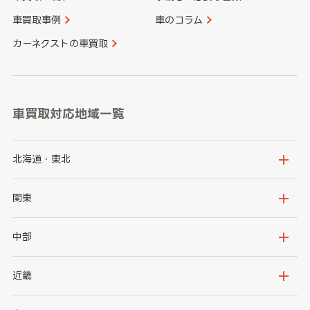
車買取事例
車のコラム
カーネクストの車買取
車買取対応地域一覧
北海道・東北
北海道
青森県
関東
岩手県
宮城県
茨城県
栃木県
中部
秋田県
山形県
群馬県
埼玉県
新潟県
富山県
近畿
福島県
千葉県
東京都