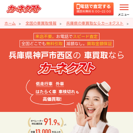
電話で査定する
通話料無料 8:00~22:00
メニュー
ホーム
全国の車買取情報
兵庫県の車買取ならカーネクスト
兵庫県神戸市西区の車買取ならカ
来店不要。
お電話で
スピード査定
全国どこでも
無料引取
減額なし。
買取金額保証
の
なら
兵庫県神戸市西区
車買取