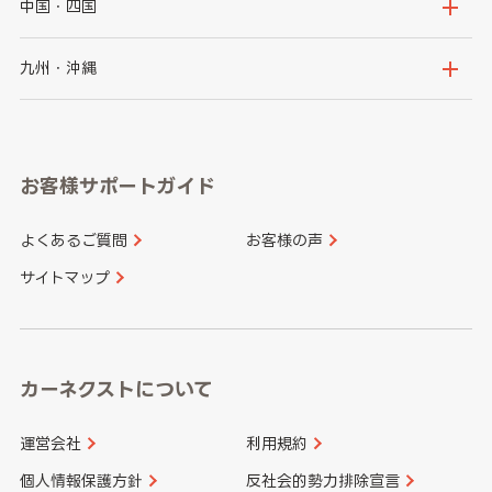
石川県
福井県
大阪府
兵庫県
中国・四国
神奈川県
山梨県
長野県
京都府
滋賀県
鳥取県
島根県
九州・沖縄
岐阜県
静岡県
奈良県
三重県
岡山県
広島県
福岡県
佐賀県
愛知県
和歌山県
お客様サポートガイド
山口県
徳島県
長崎県
熊本県
よくあるご質問
お客様の声
香川県
愛媛県
大分県
宮崎県
サイトマップ
高知県
鹿児島県
沖縄県
カーネクストについて
運営会社
利用規約
個人情報保護方針
反社会的勢力排除宣言