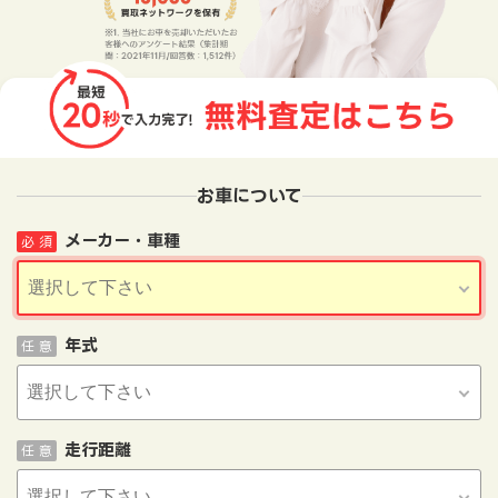
お車について
メーカー・車種
必 須
年式
任 意
走行距離
任 意