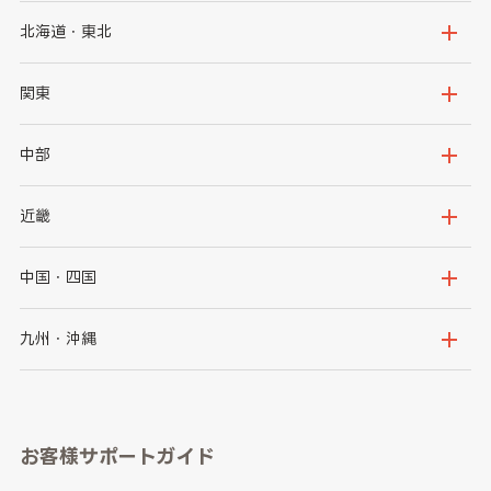
北海道・東北
北海道
青森県
関東
岩手県
宮城県
茨城県
栃木県
中部
秋田県
山形県
群馬県
埼玉県
新潟県
富山県
近畿
福島県
千葉県
東京都
石川県
福井県
大阪府
兵庫県
中国・四国
神奈川県
山梨県
長野県
京都府
滋賀県
鳥取県
島根県
九州・沖縄
岐阜県
静岡県
奈良県
三重県
岡山県
広島県
福岡県
佐賀県
愛知県
和歌山県
お客様サポートガイド
山口県
徳島県
長崎県
熊本県