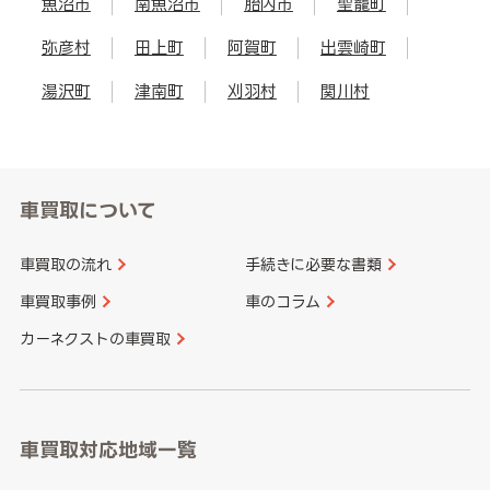
魚沼市
南魚沼市
胎内市
聖籠町
弥彦村
田上町
阿賀町
出雲崎町
湯沢町
津南町
刈羽村
関川村
車買取について
車買取の流れ
手続きに必要な書類
車買取事例
車のコラム
カーネクストの車買取
車買取対応地域一覧