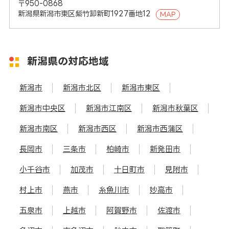
〒950-0868
新潟県新潟市東区紫竹卸新町1927番地12
MAP
新潟県の対応地域
新潟市
新潟市北区
新潟市東区
新潟市中央区
新潟市江南区
新潟市秋葉区
新潟市南区
新潟市西区
新潟市西蒲区
長岡市
三条市
柏崎市
新発田市
小千谷市
加茂市
十日町市
見附市
村上市
燕市
糸魚川市
妙高市
五泉市
上越市
阿賀野市
佐渡市