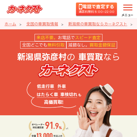
電話で査定する
通話料無料 8:00~22:00
メニュー
ホーム
全国の車買取情報
新潟県の車買取ならカーネクスト
新潟県弥彦村の車買取ならカーネ
来店不要。
お電話で
スピード査定
全国どこでも
無料引取
減額なし。
買取金額保証
の
なら
新潟県弥彦村
車買取