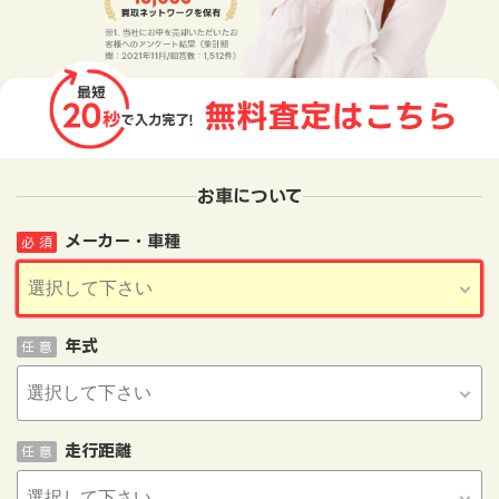
お車について
メーカー・車種
必 須
年式
任 意
走行距離
任 意