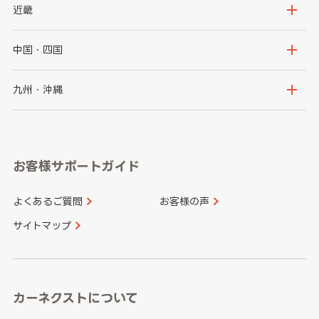
秋田県
山形県
群馬県
埼玉県
新潟県
富山県
近畿
福島県
千葉県
東京都
石川県
福井県
大阪府
兵庫県
中国・四国
神奈川県
山梨県
長野県
京都府
滋賀県
鳥取県
島根県
九州・沖縄
岐阜県
静岡県
奈良県
三重県
岡山県
広島県
福岡県
佐賀県
愛知県
和歌山県
お客様サポートガイド
山口県
徳島県
長崎県
熊本県
よくあるご質問
お客様の声
香川県
愛媛県
大分県
宮崎県
サイトマップ
高知県
鹿児島県
沖縄県
カーネクストについて