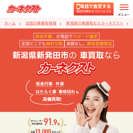
電話で査定する
通話料無料 8:00~22:00
メニュー
ホーム
全国の車買取情報
新潟県の車買取ならカーネクスト
新潟県新発田市の車買取ならカー
来店不要。
お電話で
スピード査定
全国どこでも
無料引取
減額なし。
買取金額保証
の
なら
新潟県新発田市
車買取