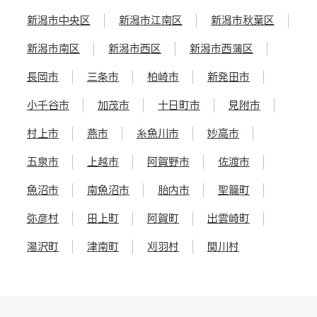
新潟市中央区
新潟市江南区
新潟市秋葉区
新潟市南区
新潟市西区
新潟市西蒲区
長岡市
三条市
柏崎市
新発田市
小千谷市
加茂市
十日町市
見附市
村上市
燕市
糸魚川市
妙高市
五泉市
上越市
阿賀野市
佐渡市
魚沼市
南魚沼市
胎内市
聖籠町
弥彦村
田上町
阿賀町
出雲崎町
湯沢町
津南町
刈羽村
関川村