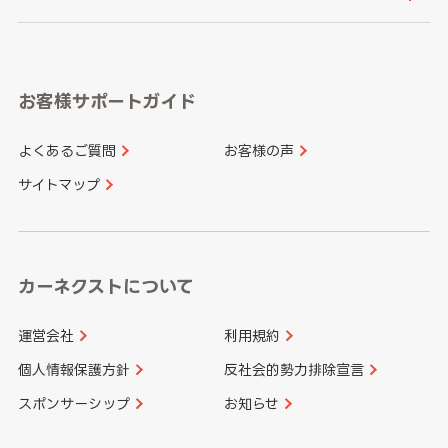
岐阜県
静岡県
奈良県
三重県
岡山県
広島県
福岡県
佐賀県
愛知県
和歌山県
お客様サポートガイド
山口県
徳島県
長崎県
熊本県
よくあるご質問
お客様の声
香川県
愛媛県
大分県
宮崎県
サイトマップ
高知県
鹿児島県
沖縄県
カーネクストについて
運営会社
利用規約
個人情報保護方針
反社会的勢力排除宣言
スポンサーシップ
お知らせ