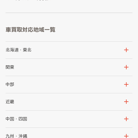
車買取対応地域一覧
北海道・東北
北海道
青森県
関東
岩手県
宮城県
茨城県
栃木県
中部
秋田県
山形県
群馬県
埼玉県
新潟県
富山県
近畿
福島県
千葉県
東京都
石川県
福井県
大阪府
兵庫県
中国・四国
神奈川県
山梨県
長野県
京都府
滋賀県
鳥取県
島根県
九州・沖縄