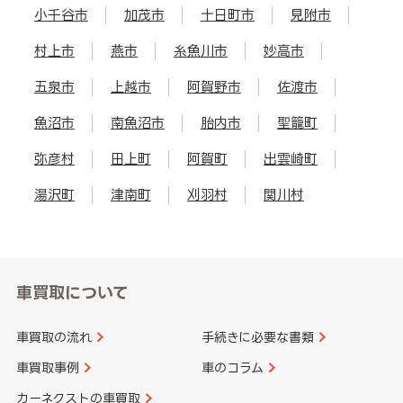
小千谷市
加茂市
十日町市
見附市
村上市
燕市
糸魚川市
妙高市
五泉市
上越市
阿賀野市
佐渡市
魚沼市
南魚沼市
胎内市
聖籠町
弥彦村
田上町
阿賀町
出雲崎町
湯沢町
津南町
刈羽村
関川村
車買取について
車買取の流れ
手続きに必要な書類
車買取事例
車のコラム
カーネクストの車買取