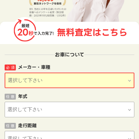
お車について
メーカー・車種
必 須
年式
任 意
走行距離
任 意