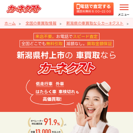
電話で査定する
通話料無料 8:00~22:00
メニュー
ホーム
全国の車買取情報
新潟県の車買取ならカーネクスト
新潟県村上市の車買取ならカーネ
来店不要。
お電話で
スピード査定
全国どこでも
無料引取
減額なし。
買取金額保証
の
なら
新潟県村上市
車買取