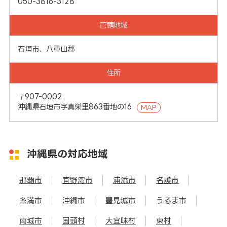
050-3816-3128
管轄地域
石垣市、八重山郡
住所
〒907-0002
沖縄県石垣市字真栄里863番地の16
MAP
沖縄県の対応地域
那覇市
宜野湾市
浦添市
名護市
糸満市
沖縄市
豊見城市
うるま市
南城市
国頭村
大宜味村
東村