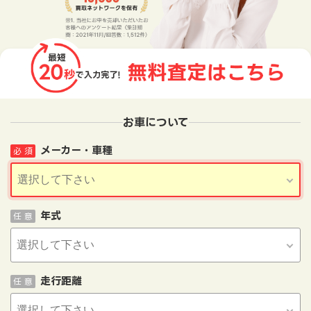
お車について
メーカー・車種
必 須
年式
任 意
走行距離
任 意