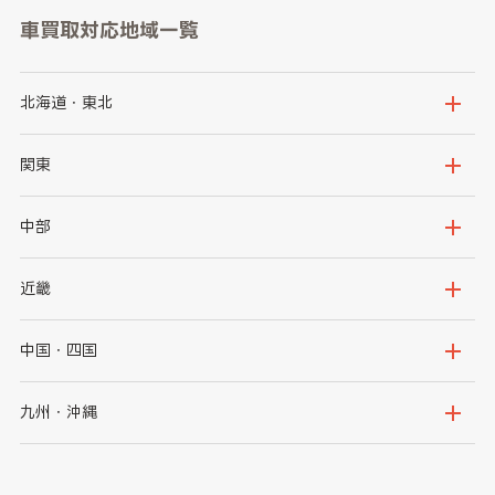
車買取対応地域一覧
北海道・東北
北海道
青森県
関東
岩手県
宮城県
茨城県
栃木県
中部
秋田県
山形県
群馬県
埼玉県
新潟県
富山県
近畿
福島県
千葉県
東京都
石川県
福井県
大阪府
兵庫県
中国・四国
神奈川県
山梨県
長野県
京都府
滋賀県
鳥取県
島根県
九州・沖縄
岐阜県
静岡県
奈良県
三重県
岡山県
広島県
福岡県
佐賀県