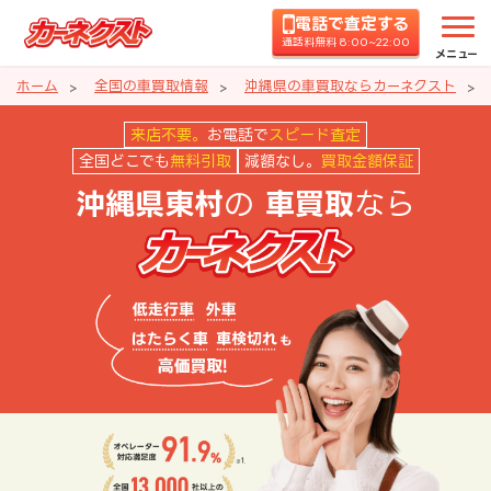
電話で査定する
通話料無料 8:00~22:00
メニュー
ホーム
全国の車買取情報
沖縄県の車買取ならカーネクスト
沖縄県東村の車買取ならカーネク
来店不要。
お電話で
スピード査定
全国どこでも
無料引取
減額なし。
買取金額保証
の
なら
沖縄県東村
車買取