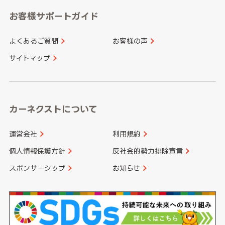
愛知県
和歌山県
お客様サポートガイド
山口県
徳島県
長崎県
熊本県
よくあるご質問
お客様の声
香川県
愛媛県
大分県
宮崎県
サイトマップ
高知県
鹿児島県
沖縄県
カーネクストについて
運営会社
利用規約
個人情報保護方針
反社会的勢力排除宣言
スポンサーシップ
お知らせ