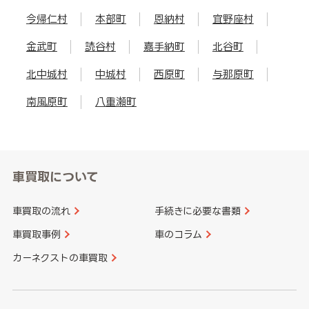
今帰仁村
本部町
恩納村
宜野座村
金武町
読谷村
嘉手納町
北谷町
北中城村
中城村
西原町
与那原町
南風原町
八重瀬町
車買取について
車買取の流れ
手続きに必要な書類
車買取事例
車のコラム
カーネクストの車買取