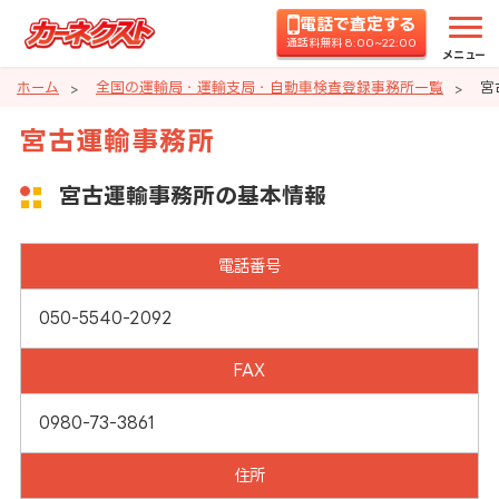
電話で査定する
通話料無料 8:00~22:00
メニュー
ホーム
全国の運輸局・運輸支局・自動車検査登録事務所一覧
宮
宮古運輸事務所
宮古運輸事務所の基本情報
電話番号
050-5540-2092
FAX
0980-73-3861
住所