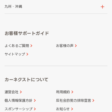
神奈川県
山梨県
長野県
京都府
滋賀県
鳥取県
島根県
九州・沖縄
岐阜県
静岡県
奈良県
三重県
岡山県
広島県
福岡県
佐賀県
愛知県
和歌山県
お客様サポートガイド
山口県
徳島県
長崎県
熊本県
よくあるご質問
お客様の声
香川県
愛媛県
大分県
宮崎県
サイトマップ
高知県
鹿児島県
沖縄県
カーネクストについて
運営会社
利用規約
個人情報保護方針
反社会的勢力排除宣言
スポンサーシップ
お知らせ