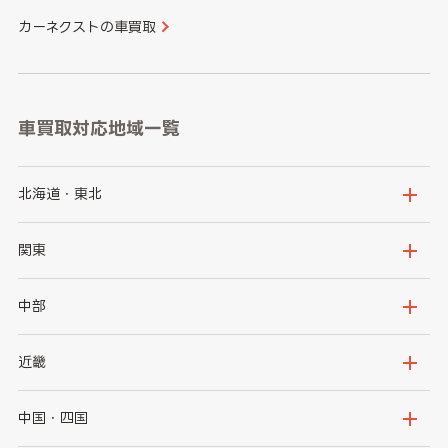
カーネクストの車買取
車買取対応地域一覧
北海道・東北
北海道
青森県
関東
岩手県
宮城県
茨城県
栃木県
中部
秋田県
山形県
群馬県
埼玉県
新潟県
富山県
近畿
福島県
千葉県
東京都
石川県
福井県
大阪府
兵庫県
中国・四国