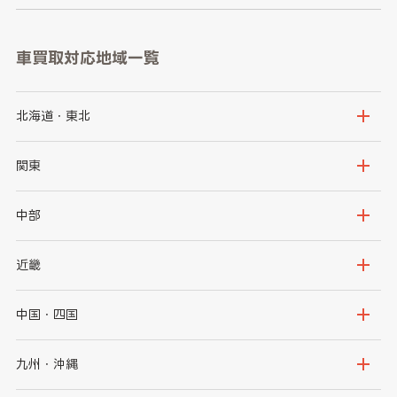
車買取対応地域一覧
北海道・東北
北海道
青森県
関東
岩手県
宮城県
茨城県
栃木県
中部
秋田県
山形県
群馬県
埼玉県
新潟県
富山県
近畿
福島県
千葉県
東京都
石川県
福井県
大阪府
兵庫県
中国・四国
神奈川県
山梨県
長野県
京都府
滋賀県
鳥取県
島根県
九州・沖縄