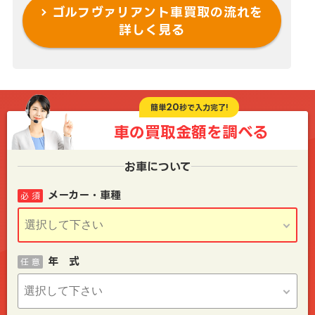
ゴルフヴァリアント車買取の流れを
詳しく見る
20
簡単
秒で入力完了!
車の買取金額を
調べる
お車について
メーカー・車種
必 須
年 式
任 意