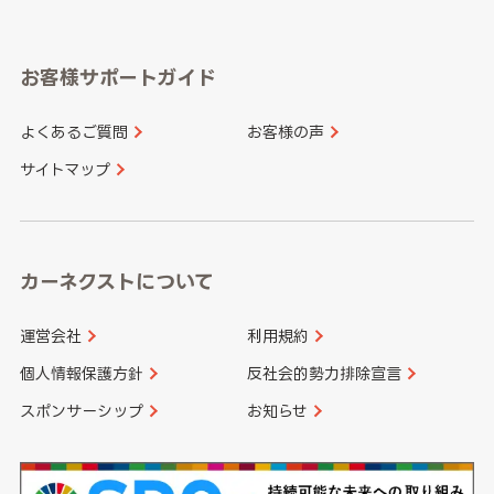
岐阜県
静岡県
奈良県
三重県
岡山県
広島県
福岡県
佐賀県
愛知県
和歌山県
お客様サポートガイド
山口県
徳島県
長崎県
熊本県
よくあるご質問
お客様の声
香川県
愛媛県
大分県
宮崎県
サイトマップ
高知県
鹿児島県
沖縄県
カーネクストについて
運営会社
利用規約
個人情報保護方針
反社会的勢力排除宣言
スポンサーシップ
お知らせ