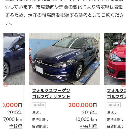
介しています。市場動向や需要の変化により査定額は変動
するため、現在の相場感を把握する参考としてご覧くださ
い。
フォルクスワーゲン
フォルクス
ゴルフヴァリアント
ゴルフヴァ
00,000
200,000
円
円
買取金額
買取金額
2015年
2018年
年式：
年式：
107,000 km
10,000 km
走行距離：
走行距離：
宮崎県
神奈川県
買取地域：
買取地域：