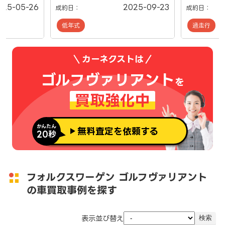
025-05-26
2025-09-23
成約日：
成約日：
低年式
過走行
カーネクストは
ゴルフヴァリアント
を
買取強化中
かんたん
無料査定を依頼する
20秒
フォルクスワーゲン ゴルフヴァリアント
の車買取事例を探す
表示並び替え