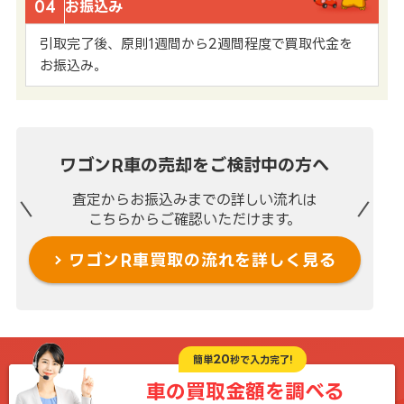
04
お振込み
引取完了後、原則1週間から2週間程度で買取代金を
お振込み。
ワゴンR車の売却を
ご検討中の方へ
査定からお振込みまでの
詳しい流れは
こちらからご確認いただけます。
ワゴンR車買取の流れを
詳しく見る
20
簡単
秒で入力完了!
車の買取金額を
調べる