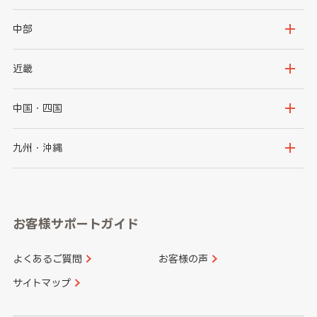
岩手県
宮城県
茨城県
栃木県
中部
秋田県
山形県
群馬県
埼玉県
新潟県
富山県
近畿
福島県
千葉県
東京都
石川県
福井県
大阪府
兵庫県
中国・四国
神奈川県
山梨県
長野県
京都府
滋賀県
鳥取県
島根県
九州・沖縄
岐阜県
静岡県
奈良県
三重県
岡山県
広島県
福岡県
佐賀県
愛知県
和歌山県
お客様サポートガイド
山口県
徳島県
長崎県
熊本県
よくあるご質問
お客様の声
香川県
愛媛県
大分県
宮崎県
サイトマップ
高知県
鹿児島県
沖縄県