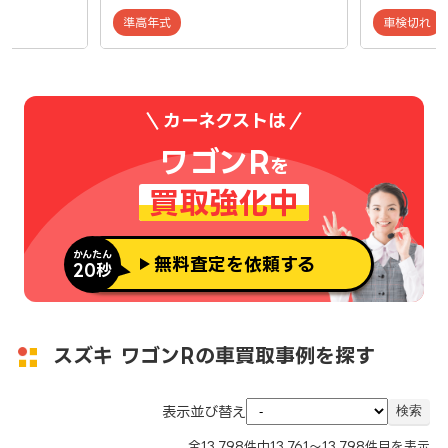
準高年式
車検切れ
カーネクストは
ワゴンR
を
買取強化中
かんたん
無料査定を依頼する
20秒
スズキ ワゴンRの車買取事例を探す
表示並び替え
全
13,798
件中
13,761～13,798
件目を表示