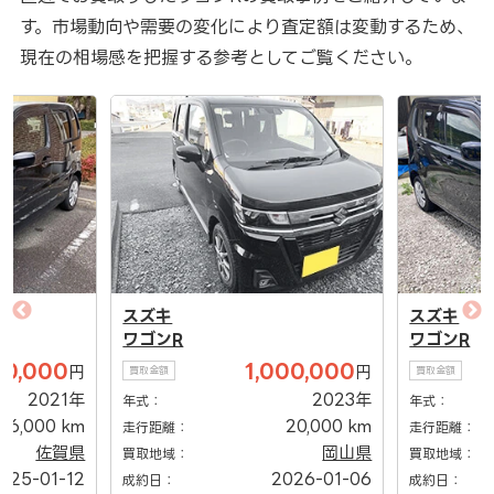
す。市場動向や需要の変化により査定額は変動するため、
現在の相場感を把握する参考としてご覧ください。
スズキ
スズキ
ワゴンR
ワゴンR
00,000
1,000,000
円
円
買取金額
買取金額
2021年
2023年
年式：
年式：
16,000 km
20,000 km
走行距離：
走行距離：
佐賀県
岡山県
買取地域：
買取地域：
025-01-12
2026-01-06
成約日：
成約日：