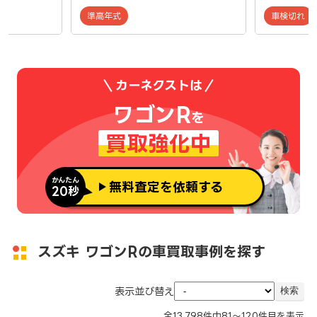
準高年式
車検切れ
カーネクストは
ワゴンR
を
買取強化中
かんたん
無料査定を依頼する
20秒
スズキ ワゴンRの車買取事例を探す
表示並び替え
全
13,798
件中
81～120
件目を表示