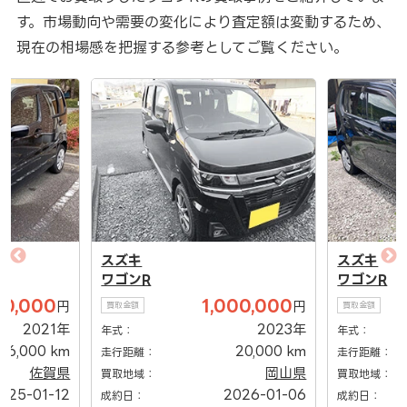
す。市場動向や需要の変化により査定額は変動するため、
現在の相場感を把握する参考としてご覧ください。
スズキ
スズキ
ワゴンR
ワゴンR
00,000
1,000,000
円
円
買取金額
買取金額
2021年
2023年
年式：
年式：
16,000 km
20,000 km
走行距離：
走行距離：
佐賀県
岡山県
買取地域：
買取地域：
025-01-12
2026-01-06
成約日：
成約日：