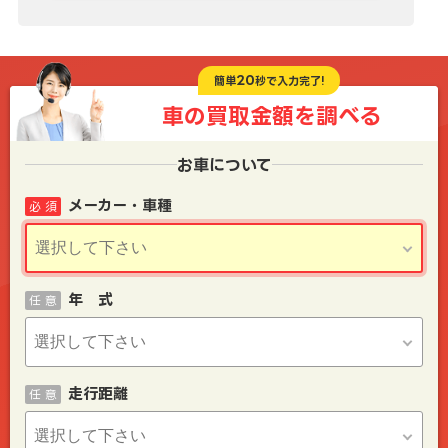
20
簡単
秒で入力完了!
車の買取金額を
調べる
お車について
メーカー・車種
必 須
年 式
任 意
走行距離
任 意