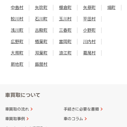
中島村
矢吹町
棚倉町
矢祭町
塙町
鮫川村
石川町
玉川村
平田村
浅川町
古殿町
三春町
小野町
広野町
楢葉町
富岡町
川内村
大熊町
双葉町
浪江町
葛尾村
新地町
飯舘村
車買取について
車買取の流れ
手続きに必要な書類
車買取事例
車のコラム