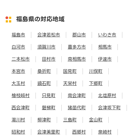
福島県の対応地域
福島市
会津若松市
郡山市
いわき市
白河市
須賀川市
喜多方市
相馬市
二本松市
田村市
南相馬市
伊達市
本宮市
桑折町
国見町
川俣町
大玉村
鏡石町
天栄村
下郷町
檜枝岐村
只見町
南会津町
北塩原村
西会津町
磐梯町
猪苗代町
会津坂下町
湯川村
柳津町
三島町
金山町
昭和村
会津美里町
西郷村
泉崎村