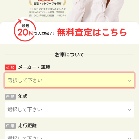
お車について
メーカー・車種
必 須
年式
任 意
走行距離
任 意