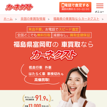
電話で査定する
通話料無料 8:00~22:00
メニュー
ホーム
全国の車買取情報
福島県の車買取ならカーネクスト
福島県富岡町の車買取ならカーネ
来店不要。
お電話で
スピード査定
全国どこでも
無料引取
減額なし。
買取金額保証
の
なら
福島県富岡町
車買取