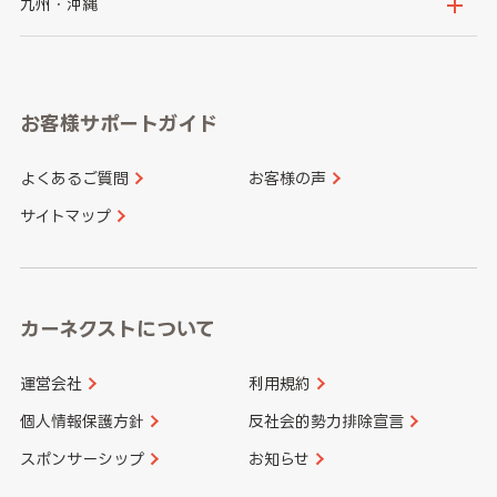
鳥取県
島根県
九州・沖縄
岐阜県
静岡県
奈良県
三重県
岡山県
広島県
福岡県
佐賀県
愛知県
和歌山県
お客様サポートガイド
山口県
徳島県
長崎県
熊本県
よくあるご質問
お客様の声
香川県
愛媛県
大分県
宮崎県
サイトマップ
高知県
鹿児島県
沖縄県
カーネクストについて
運営会社
利用規約
個人情報保護方針
反社会的勢力排除宣言
スポンサーシップ
お知らせ