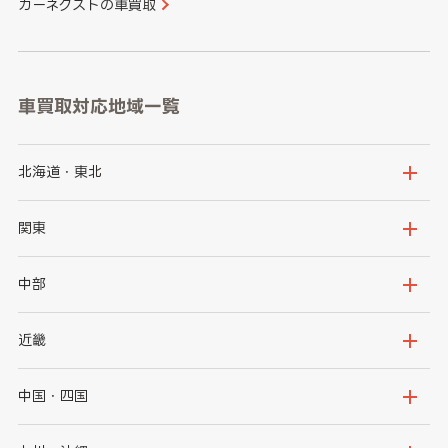
カーネクストの車買取
車買取対応地域一覧
北海道・東北
北海道
青森県
関東
岩手県
宮城県
茨城県
栃木県
中部
秋田県
山形県
群馬県
埼玉県
新潟県
富山県
近畿
福島県
千葉県
東京都
石川県
福井県
大阪府
兵庫県
中国・四国
神奈川県
山梨県
長野県
京都府
滋賀県