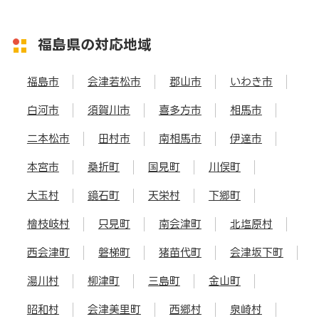
福島県の対応地域
福島市
会津若松市
郡山市
いわき市
白河市
須賀川市
喜多方市
相馬市
二本松市
田村市
南相馬市
伊達市
本宮市
桑折町
国見町
川俣町
大玉村
鏡石町
天栄村
下郷町
檜枝岐村
只見町
南会津町
北塩原村
西会津町
磐梯町
猪苗代町
会津坂下町
湯川村
柳津町
三島町
金山町
昭和村
会津美里町
西郷村
泉崎村