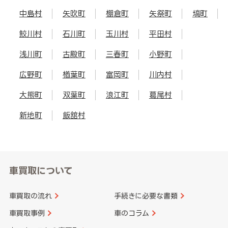
中島村
矢吹町
棚倉町
矢祭町
塙町
鮫川村
石川町
玉川村
平田村
浅川町
古殿町
三春町
小野町
広野町
楢葉町
富岡町
川内村
大熊町
双葉町
浪江町
葛尾村
新地町
飯舘村
車買取について
車買取の流れ
手続きに必要な書類
車買取事例
車のコラム