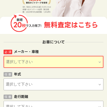
お車について
メーカー・車種
必 須
年式
任 意
走行距離
任 意