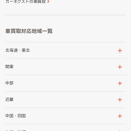
カーネクストの車買取
車買取対応地域一覧
北海道・東北
北海道
青森県
関東
岩手県
宮城県
茨城県
栃木県
中部
秋田県
山形県
群馬県
埼玉県
新潟県
富山県
近畿
福島県
千葉県
東京都
石川県
福井県
大阪府
兵庫県
中国・四国
神奈川県
山梨県
長野県
京都府
滋賀県