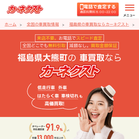
電話で査定する
通話料無料 8:00~22:00
メニュー
ホーム
全国の車買取情報
福島県の車買取ならカーネクスト
福島県大熊町の車買取ならカーネ
来店不要。
お電話で
スピード査定
全国どこでも
無料引取
減額なし。
買取金額保証
の
なら
福島県大熊町
車買取