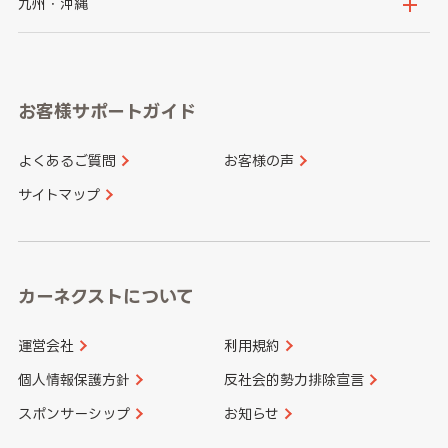
鳥取県
島根県
九州・沖縄
岐阜県
静岡県
奈良県
三重県
岡山県
広島県
福岡県
佐賀県
愛知県
和歌山県
お客様サポートガイド
山口県
徳島県
長崎県
熊本県
よくあるご質問
お客様の声
香川県
愛媛県
大分県
宮崎県
サイトマップ
高知県
鹿児島県
沖縄県
カーネクストについて
運営会社
利用規約
個人情報保護方針
反社会的勢力排除宣言
スポンサーシップ
お知らせ