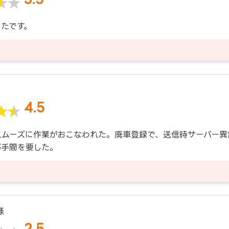
たです。
4.5
スムーズに作業がおこなわれた。廃車登録で、送信時サーバー異
部手間を要した。
様
2.5