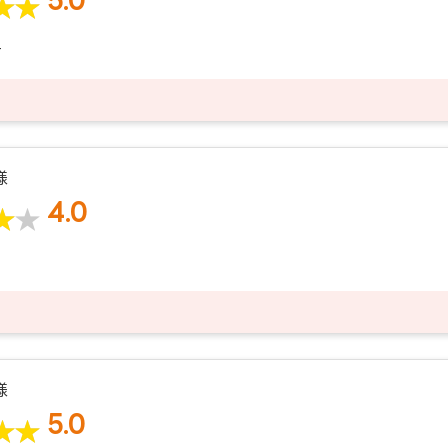
す
様
4.0
。
様
5.0