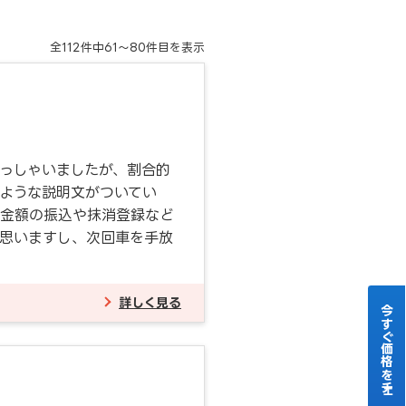
全
112
件中
61～80
件目を表示
っしゃいましたが、割合的
ような説明文がついてい
り金額の振込や抹消登録など
と思いますし、次回車を手放
詳しく見る
今すぐ価格をチェック！