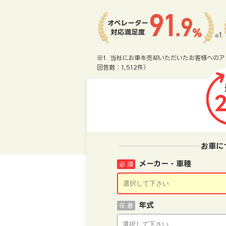
※1. 当社にお車を売却いただいたお客様へのア
回答数：1,512件）
お車に
メーカー・車種
必 須
年式
任 意