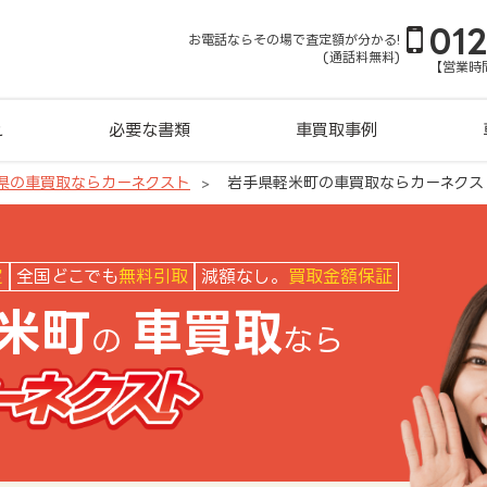
01
お電話ならその場で査定額が分かる!
(通話料無料)
【営業時間
れ
必要な書類
車買取事例
県の車買取ならカーネクスト
岩手県軽米町の車買取ならカーネクス
クスト
定
全国どこでも
無料引取
減額なし。
買取金額保証
米町
車買取
の
なら