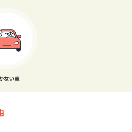
かない車
由
。