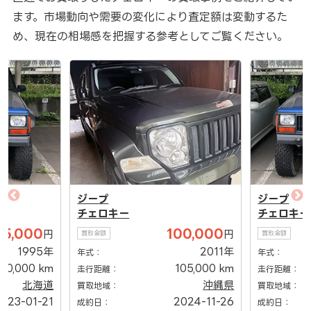
ます。市場動向や需要の変化により査定額は変動するた
め、現在の相場感を把握する参考としてご覧ください。
ジープ
ジープ
チェロキー
チェロキー
55,000
100,000
円
円
買取金額
買取金額
1995年
2011年
年式：
年式：
150,000 km
105,000 km
走行距離：
走行距離：
北海道
沖縄県
買取地域：
買取地域：
023-01-21
2024-11-26
成約日：
成約日：