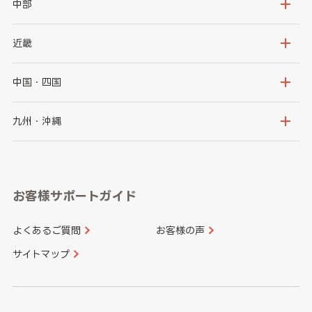
岩手県
宮城県
茨城県
栃木県
中部
秋田県
山形県
群馬県
埼玉県
新潟県
富山県
近畿
福島県
千葉県
東京都
石川県
福井県
大阪府
兵庫県
中国・四国
神奈川県
山梨県
長野県
京都府
滋賀県
鳥取県
島根県
九州・沖縄
岐阜県
静岡県
奈良県
三重県
岡山県
広島県
福岡県
佐賀県
愛知県
和歌山県
お客様サポートガイド
山口県
徳島県
長崎県
熊本県
よくあるご質問
お客様の声
香川県
愛媛県
大分県
宮崎県
サイトマップ
高知県
鹿児島県
沖縄県