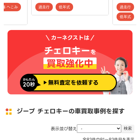
傷·へこみ
過走行
低年式
過走行
低年式
カーネクストは
チェロキー
を
買取強化中
かんたん
無料査定を依頼する
20秒
ジープ チェロキーの車買取事例を探す
表示並び替え
全
83
件中
81～83
件目を表示