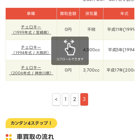
車種
買取金額
排気量
年式
チェロキー
0円
不明
平成11年(1999年
（1999年式 / 宮崎県）
チェロキー
0円
4,000cc
平成5年(1994年
（1994年式 / 大阪府）
スクロールできます
チェロキー
0円
3,700cc
平成17年(2006年
（2006年式 / 神奈川県）
<
1
2
3
カンタン4ステップ！
車買取の流れ