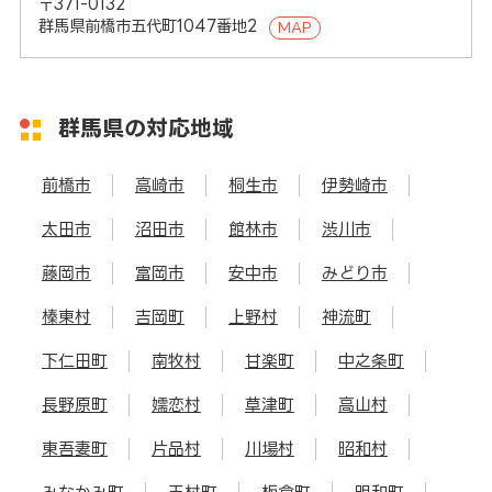
〒371-0132
群馬県前橋市五代町1047番地2
MAP
群馬県の対応地域
前橋市
高崎市
桐生市
伊勢崎市
太田市
沼田市
館林市
渋川市
藤岡市
富岡市
安中市
みどり市
榛東村
吉岡町
上野村
神流町
下仁田町
南牧村
甘楽町
中之条町
長野原町
嬬恋村
草津町
高山村
東吾妻町
片品村
川場村
昭和村