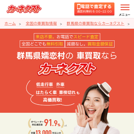
電話で査定する
通話料無料 8:00~22:00
メニュー
ホーム
全国の車買取情報
群馬県の車買取ならカーネクスト
群馬県嬬恋村の車買取ならカーネ
来店不要。
お電話で
スピード査定
全国どこでも
無料引取
減額なし。
買取金額保証
の
なら
群馬県嬬恋村
車買取