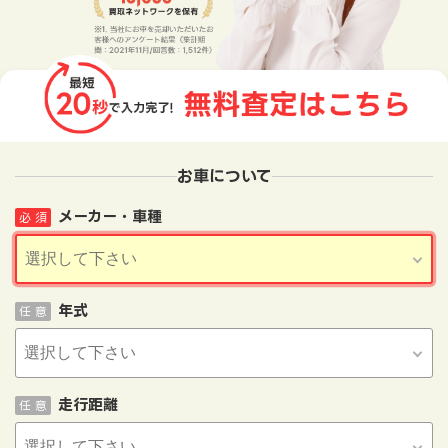
お車について
メーカー・車種
必 須
年式
任 意
走行距離
任 意