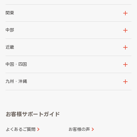
北海道
青森県
関東
岩手県
宮城県
茨城県
栃木県
中部
秋田県
山形県
群馬県
埼玉県
新潟県
富山県
近畿
福島県
千葉県
東京都
石川県
福井県
大阪府
兵庫県
中国・四国
神奈川県
山梨県
長野県
京都府
滋賀県
鳥取県
島根県
九州・沖縄
岐阜県
静岡県
奈良県
三重県
岡山県
広島県
福岡県
佐賀県
愛知県
和歌山県
お客様サポートガイド
山口県
徳島県
長崎県
熊本県
よくあるご質問
お客様の声
香川県
愛媛県
大分県
宮崎県