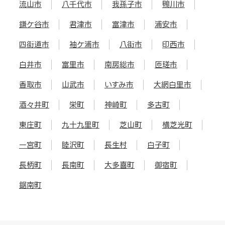
流山市
八千代市
我孫子市
鴨川市
鎌ケ谷市
君津市
富津市
浦安市
四街道市
袖ケ浦市
八街市
印西市
白井市
富里市
南房総市
匝瑳市
香取市
山武市
いすみ市
大網白里市
酒々井町
栄町
神崎町
多古町
東庄町
九十九里町
芝山町
横芝光町
一宮町
睦沢町
長生村
白子町
長柄町
長南町
大多喜町
御宿町
鋸南町