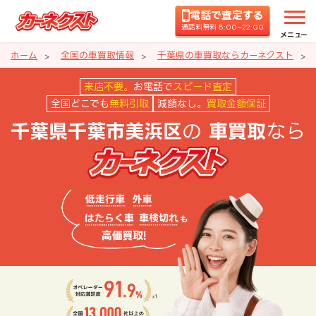
電話で査定する
通話料無料 8:00~22:00
メニュー
ホーム
全国の車買取情報
千葉県の車買取ならカーネクスト
千葉県千葉市美浜区の車買取なら
来店不要。
お電話で
スピード査定
全国どこでも
無料引取
減額なし。
買取金額保証
の
なら
千葉県千葉市美浜区
車買取