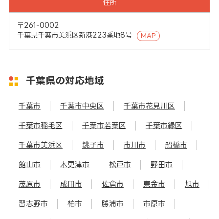
住所
〒261-0002
千葉県千葉市美浜区新港223番地8号
MAP
千葉県の対応地域
千葉市
千葉市中央区
千葉市花見川区
千葉市稲毛区
千葉市若葉区
千葉市緑区
千葉市美浜区
銚子市
市川市
船橋市
館山市
木更津市
松戸市
野田市
茂原市
成田市
佐倉市
東金市
旭市
習志野市
柏市
勝浦市
市原市