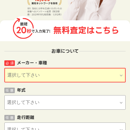
お車について
メーカー・車種
必 須
年式
任 意
走行距離
任 意