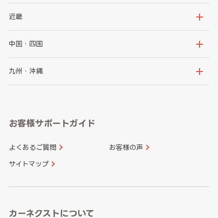
秋田県
山形県
群馬県
埼玉県
新潟県
富山県
近畿
福島県
千葉県
東京都
石川県
福井県
大阪府
兵庫県
中国・四国
神奈川県
山梨県
長野県
京都府
滋賀県
鳥取県
島根県
九州・沖縄
岐阜県
静岡県
奈良県
三重県
岡山県
広島県
福岡県
佐賀県
愛知県
和歌山県
お客様サポートガイド
山口県
徳島県
長崎県
熊本県
よくあるご質問
お客様の声
香川県
愛媛県
大分県
宮崎県
サイトマップ
高知県
鹿児島県
沖縄県
カーネクストについて