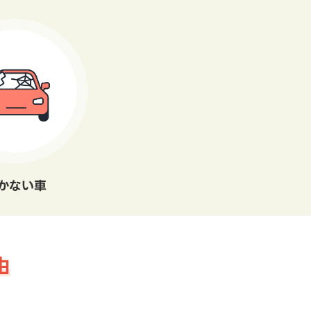
かない車
由
。