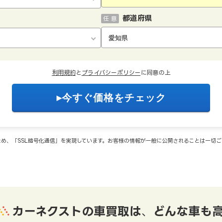
都道府県
任 意
利用規約
と
プライバシーポリシー
に同意の上
め、「SSL暗号化通信」を実現しています。お客様の情報が一般に公開されることは一切
カーネクストの車買取は
、
どんな車も