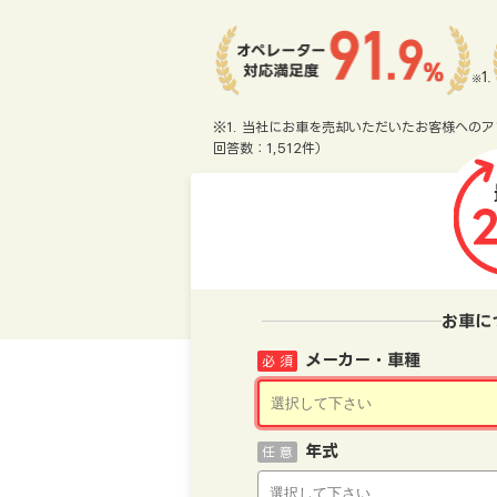
※1. 当社にお車を売却いただいたお客様へのア
回答数：1,512件）
お車に
メーカー・車種
必 須
年式
任 意