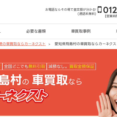
01
お電話ならその場で査定額が分かる!
(通話料無料)
【営業時間
れ
必要な書類
車買取事例
県の車買取ならカーネクスト
愛知県飛島村の車買取ならカーネクス
クスト
定
全国どこでも
無料引取
減額なし。
買取金額保証
島村
車買取
の
なら