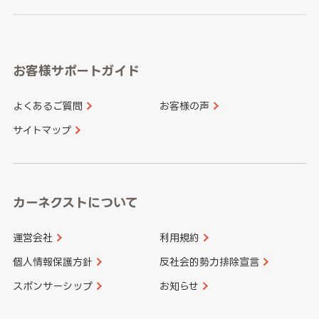
岐阜県
静岡県
奈良県
三重県
岡山県
広島県
福岡県
佐賀県
愛知県
和歌山県
お客様サポートガイド
山口県
徳島県
長崎県
熊本県
よくあるご質問
お客様の声
香川県
愛媛県
大分県
宮崎県
サイトマップ
高知県
鹿児島県
沖縄県
カーネクストについて
運営会社
利用規約
個人情報保護方針
反社会的勢力排除宣言
スポンサーシップ
お知らせ