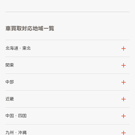
車買取対応地域一覧
北海道・東北
北海道
青森県
関東
岩手県
宮城県
茨城県
栃木県
中部
秋田県
山形県
群馬県
埼玉県
新潟県
富山県
近畿
福島県
千葉県
東京都
石川県
福井県
大阪府
兵庫県
中国・四国
神奈川県
山梨県
長野県
京都府
滋賀県
鳥取県
島根県
九州・沖縄