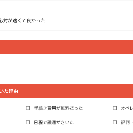
応対が速くて良かった
いた理由
手続き費用が無料だった
オペ
日程で融通がきいた
評判